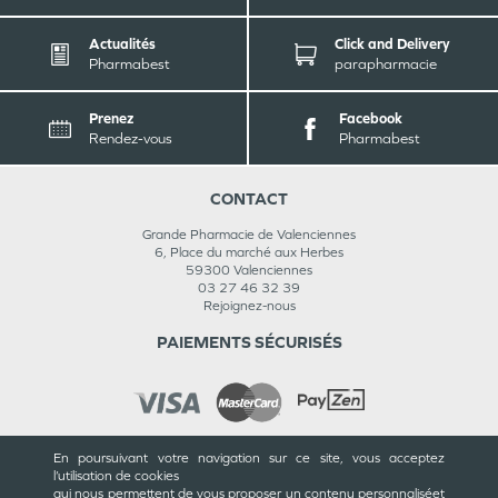
Actualités
Click and Delivery
Pharmabest
parapharmacie
Prenez
Facebook
Rendez-vous
Pharmabest
CONTACT
Grande Pharmacie de Valenciennes
6, Place du marché aux Herbes
59300
Valenciennes
03 27 46 32 39
Rejoignez-nous
PAIEMENTS SÉCURISÉS
En poursuivant votre navigation sur ce site, vous acceptez
INFORMATIONS
l’utilisation de cookies
qui nous permettent de vous proposer un contenu personnalisé
et