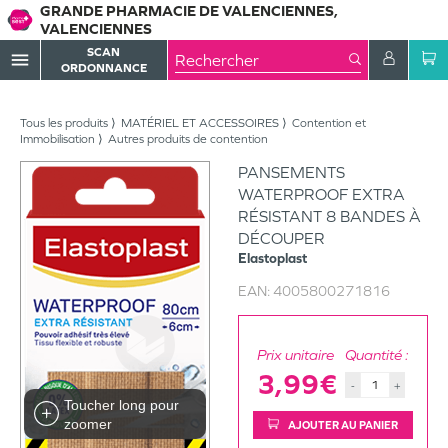
GRANDE PHARMACIE DE VALENCIENNES,
VALENCIENNES
SCAN
menu
ORDONNANCE
Tous les produits
MATÉRIEL ET ACCESSOIRES
Contention et
Immobilisation
Autres produits de contention
PANSEMENTS
WATERPROOF EXTRA
RÉSISTANT 8 BANDES À
DÉCOUPER
Elastoplast
EAN:
4005800271816
Prix unitaire
Quantité :
3,99€
-
+
Toucher long pour
zoomer
AJOUTER AU PANIER