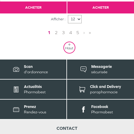
ACHETER
ACHETER
Afficher :
1
2
3
4
5
›
»
Haut
Scan
Messagerie
d'ordonnance
sécurisée
Actualités
Click and Delivery
Pharmabest
parapharmacie
Prenez
Facebook
Rendez-vous
Pharmabest
CONTACT