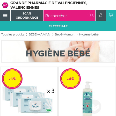
GRANDE PHARMACIE DE VALENCIENNES,
VALENCIENNES
SCAN
menu
ORDONNANCE
FILTRER PAR
Tous les produits
BÉBÉ-MAMAN
Bébé-Maman
Hygiène bébé
HYGIÈNE BÉBÉ
-1€
-4€