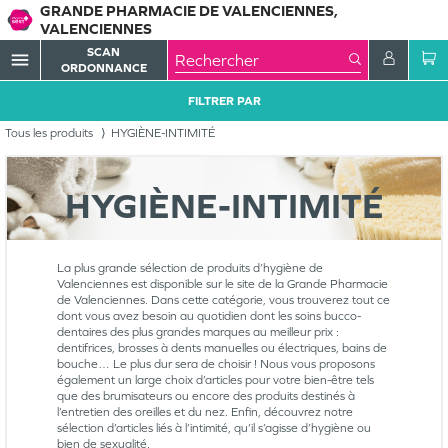
GRANDE PHARMACIE DE VALENCIENNES,
VALENCIENNES
SCAN
menu
ORDONNANCE
FILTRER PAR
Tous les produits
HYGIÈNE-INTIMITÉ
HYGIÈNE-INTIMITÉ
La plus grande sélection de produits d’hygiène de
Valenciennes est disponible sur le site de la Grande Pharmacie
de Valenciennes. Dans cette catégorie, vous trouverez tout ce
dont vous avez besoin au quotidien dont les soins bucco-
dentaires des plus grandes marques au meilleur prix :
dentifrices, brosses à dents manuelles ou électriques, bains de
bouche… Le plus dur sera de choisir ! Nous vous proposons
également un large choix d’articles pour votre bien-être tels
que des brumisateurs ou encore des produits destinés à
l’entretien des oreilles et du nez. Enfin, découvrez notre
sélection d’articles liés à l’intimité, qu’il s’agisse d’hygiène ou
bien de sexualité.