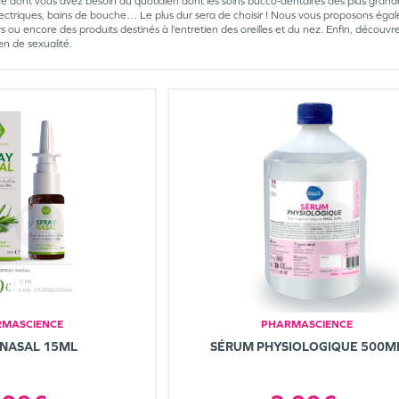
e dont vous avez besoin au quotidien dont les soins bucco-dentaires des plus grandes
ectriques, bains de bouche… Le plus dur sera de choisir ! Nous vous proposons égalem
ou encore des produits destinés à l’entretien des oreilles et du nez. Enfin, découvrez not
en de sexualité.
MASCIENCE
PHARMASCIENCE
 NASAL 15ML
SÉRUM PHYSIOLOGIQUE 500M