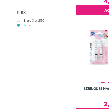
4
PRIX
Entre 0 et 25€
Tous
PHAR
SERINGUES NA
2