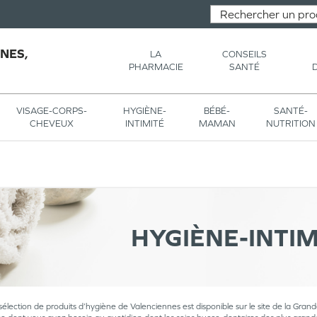
NES,
LA
CONSEILS
PHARMACIE
SANTÉ
VISAGE-CORPS-
HYGIÈNE-
BÉBÉ-
SANTÉ-
CHEVEUX
INTIMITÉ
MAMAN
NUTRITION
HYGIÈNE-INTIM
sélection de produits d’hygiène de Valenciennes est disponible sur le site de la Gra