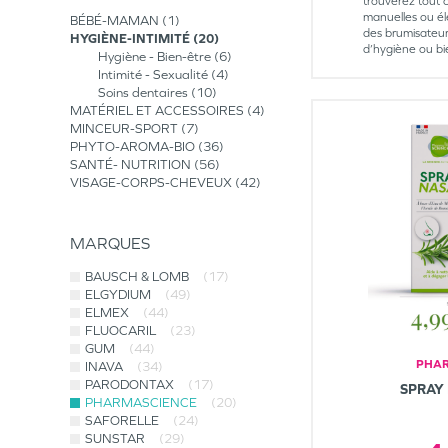
trouverez tout c
manuelles ou él
BÉBÉ-MAMAN
1
des brumisateurs 
HYGIÈNE-INTIMITÉ
20
d’hygiène ou bi
Hygiène - Bien-être
6
Intimité - Sexualité
4
Soins dentaires
10
MATÉRIEL ET ACCESSOIRES
4
MINCEUR-SPORT
7
PHYTO-AROMA-BIO
36
SANTÉ- NUTRITION
56
VISAGE-CORPS-CHEVEUX
42
MARQUES
BAUSCH & LOMB
(17)
ELGYDIUM
(49)
ELMEX
(44)
FLUOCARIL
(23)
GUM
(44)
PHAR
INAVA
(34)
PARODONTAX
(17)
SPRAY
PHARMASCIENCE
(20)
SAFORELLE
(24)
SUNSTAR
(29)