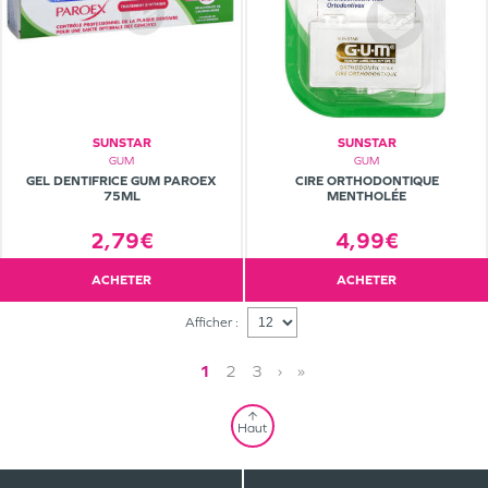
SUNSTAR
SUNSTAR
GUM
GUM
GEL DENTIFRICE GUM PAROEX
CIRE ORTHODONTIQUE
75ML
MENTHOLÉE
2,79€
4,99€
ACHETER
ACHETER
Afficher :
1
2
3
›
»
Haut