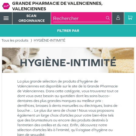
GRANDE PHARMACIE DE VALENCIENNES,
VALENCIENNES
SCAN
menu
ORDONNANCE
FILTRER PAR
Tous les produits
HYGIÈNE-INTIMITÉ
HYGIÈNE-INTIMITÉ
La plus grande sélection de produits d’hygiène de
Valenciennes est disponible sur le site de la Grande Pharmacie
de Valenciennes. Dans cette catégorie, vous trouverez tout ce
dont vous avez besoin au quotidien dont les soins bucco-
dentaires des plus grandes marques au meilleur prix :
dentifrices, brosses à dents manuelles ou électriques, bains de
bouche… Le plus dur sera de choisir ! Nous vous proposons
également un large choix d’articles pour votre bien-être tels
que des brumisateurs ou encore des produits destinés à
l’entretien des oreilles et du nez. Enfin, découvrez notre
sélection d’articles liés à l’intimité, qu’il s’agisse d’hygiène ou
bien de sexualité.