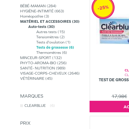
BÉBÉ-MAMAN
284
-25%
HYGIÈNE-INTIMITÉ
663
Homéopathie
3
MATÉRIEL ET ACCESSOIRES
30
Auto-tests
30
Autres tests
15
Tensiomètres
2
Tests d'ovulation
1
Tests de grossesse
6
Thermomètres
6
MINCEUR-SPORT
132
PHYTO-AROMA-BIO
256
SANTÉ- NUTRITION
989
C
VISAGE-CORPS-CHEVEUX
2646
C
VÉTÉRINAIRE
45
TEST DE GROSS
MARQUES
17,98€
CLEARBLUE
(6)
PRIX