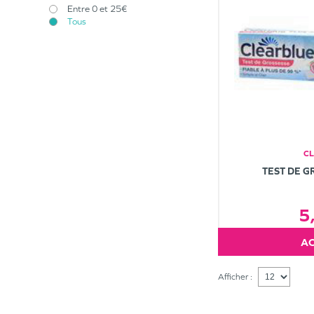
Entre 0 et 25€
Tous
C
TEST DE G
5
Afficher :