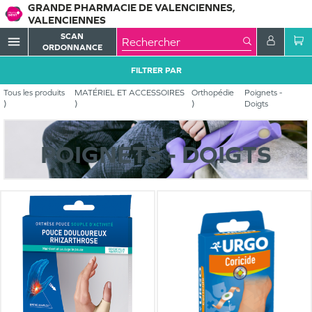
GRANDE PHARMACIE DE VALENCIENNES,
VALENCIENNES
SCAN
menu
ORDONNANCE
FILTRER PAR
Tous les produits
MATÉRIEL ET ACCESSOIRES
Orthopédie
Poignets -
Doigts
POIGNETS - DOIGTS