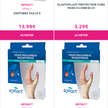
ELASTOPLAST PROTECTION CORS
EPITACT
PANS D22MM B/20
EPITACT
DIGITUBES TAILLE S
13,99€
3,29€
ACHETER
ACHETER
EPITACT
EPITACT