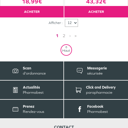
18,99€
43,32€
ACHETER
ACHETER
Afficher :
1
2
›
»
Haut
Scan
Messagerie
d'ordonnance
sécurisée
Actualités
Click and Delivery
Pharmabest
parapharmacie
Prenez
Facebook
Rendez-vous
Pharmabest
CONTACT