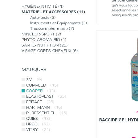
de Valenciennes
qu’il vous faut
HYGIÈNE-INTIMITÉ
1
sélectionné les 
MATÉRIEL ET ACCESSOIRES
11
masques de prot
Auto-tests
3
Instruments et Equipements
1
Trousse à pharmacie
7
MINCEUR-SPORT
2
PHYTO-AROMA-BIO
1
SANTÉ- NUTRITION
25
VISAGE-CORPS-CHEVEUX
6
MARQUES
3M
(9)
COMPEED
(15)
COOPER
(11)
ELASTOPLAST
(25)
EPITACT
(28)
HARTMANN
(16)
PURESSENTIEL
(15)
QUIES
(13)
BACCIDE GEL HY
URGO
(62)
VITRY
(21)