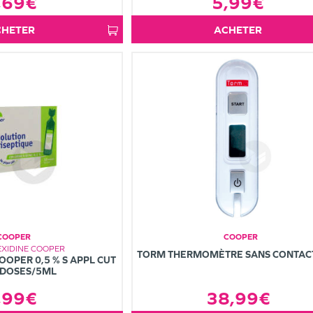
,69€
5,99€
ACHETER
ACHETER
COOPER
COOPER
XIDINE COOPER
TORM THERMOMÈTRE SANS CONTAC
OPER 0,5 % S APPL CUT
IDOSES/5ML
,99€
38,99€