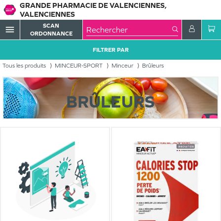
GRANDE PHARMACIE DE VALENCIENNES,
VALENCIENNES
SCAN
menu
ORDONNANCE
FILTRER PAR
Tous les produits
MINCEUR-SPORT
Minceur
Brûleurs
BRÛLEURS