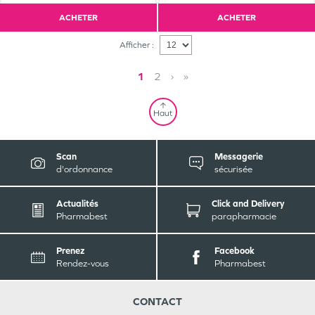
ACHETER
ACHETER
Afficher :
1
2
›
»
Haut
Scan
Messagerie
d'ordonnance
sécurisée
Actualités
Click and Delivery
Pharmabest
parapharmacie
Prenez
Facebook
Rendez-vous
Pharmabest
CONTACT