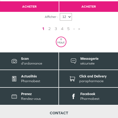
ACHETER
ACHETER
Afficher :
1
2
3
4
5
›
»
Haut
Scan
Messagerie
d'ordonnance
sécurisée
Actualités
Click and Delivery
Pharmabest
parapharmacie
Prenez
Facebook
Rendez-vous
Pharmabest
CONTACT