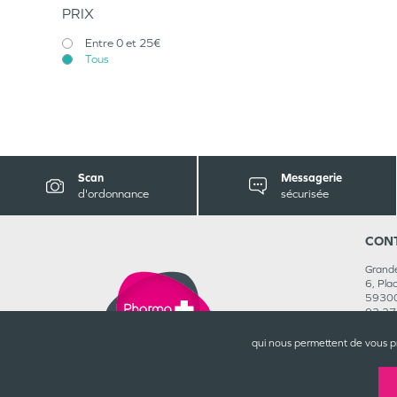
PRIX
Entre 0 et 25€
Tous
Scan
Messagerie
d'ordonnance
sécurisée
CON
Grande
6, Pla
5930
03 27
Rejoig
qui nous permettent de vous p