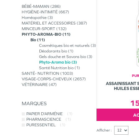
BÉBÉ-MAMAN
286
HYGIÈNE-INTIMITÉ
667
Homéopathie
3
MATÉRIEL ET ACCESSOIRES
387
MINCEUR-SPORT
132
PHYTO-AROMA-BIO
11
Bio
11
Cosmétiques bio et naturels
3
Déodorants bio
1
Gels douche et Savons bio
3
Phyto-Aroma bio
3
Santé Nutrition bio
1
SANTÉ- NUTRITION
1003
PUR
VISAGE-CORPS-CHEVEUX
2657
ASSAINISSANT 
VÉTÉRINAIRE
47
HUILES ESS
1
MARQUES
PAPIER D'ARMÉNIE
(1)
PHARMASCIENCE
(1)
PURESSENTIEL
(1)
Afficher :