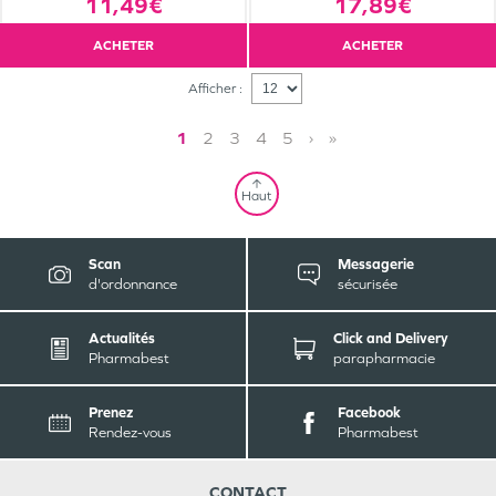
17,89€
11,49€
ACHETER
ACHETER
Afficher :
1
2
3
4
5
›
»
Haut
Scan
Messagerie
d'ordonnance
sécurisée
Actualités
Click and Delivery
Pharmabest
parapharmacie
Prenez
Facebook
Rendez-vous
Pharmabest
CONTACT