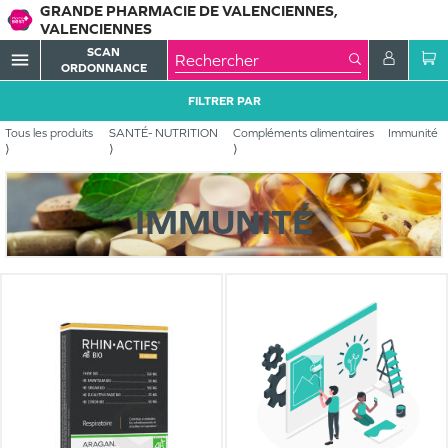
GRANDE PHARMACIE DE VALENCIENNES,
VALENCIENNES
SCAN
menu
ORDONNANCE
FILTRER PAR
Tous les produits
SANTÉ- NUTRITION
Compléments alimentaires
Immunité
IMMUNITÉ