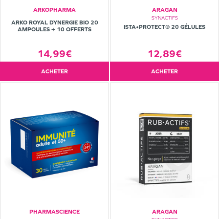
ARKOPHARMA
ARAGAN
SYNACTIFS
ARKO ROYAL DYNERGIE BIO 20
ISTA•PROTECT® 20 GÉLULES
AMPOULES + 10 OFFERTS
12,89€
14,99€
ACHETER
ACHETER
PHARMASCIENCE
ARAGAN