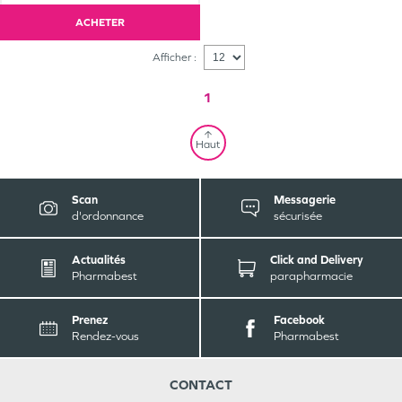
ACHETER
Afficher :
1
Haut
Scan
Messagerie
d'ordonnance
sécurisée
Actualités
Click and Delivery
Pharmabest
parapharmacie
Prenez
Facebook
Rendez-vous
Pharmabest
CONTACT