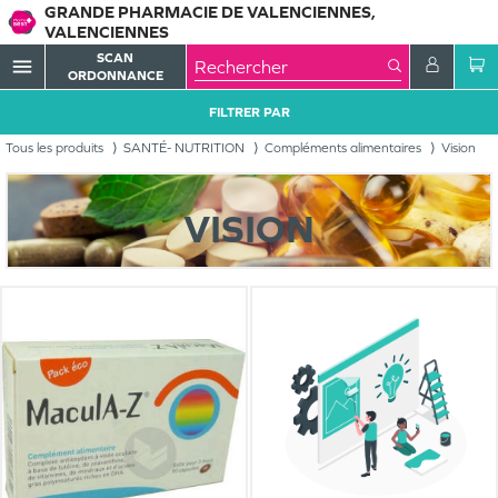
GRANDE PHARMACIE DE VALENCIENNES,
VALENCIENNES
SCAN
menu
ORDONNANCE
FILTRER PAR
Tous les produits
SANTÉ- NUTRITION
Compléments alimentaires
Vision
VISION