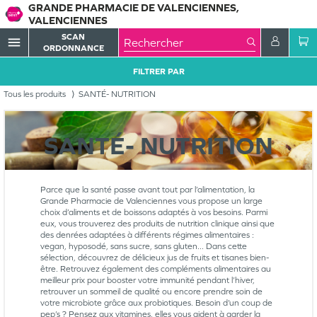
GRANDE PHARMACIE DE VALENCIENNES,
VALENCIENNES
SCAN
menu
ORDONNANCE
FILTRER PAR
Tous les produits
SANTÉ- NUTRITION
SANTÉ- NUTRITION
Parce que la santé passe avant tout par l’alimentation, la
Grande Pharmacie de Valenciennes vous propose un large
choix d’aliments et de boissons adaptés à vos besoins. Parmi
eux, vous trouverez des produits de nutrition clinique ainsi que
des denrées adaptées à différents régimes alimentaires :
vegan, hyposodé, sans sucre, sans gluten... Dans cette
sélection, découvrez de délicieux jus de fruits et tisanes bien-
être. Retrouvez également des compléments alimentaires au
meilleur prix pour booster votre immunité pendant l’hiver,
retrouver un sommeil de qualité ou encore prendre soin de
votre microbiote grâce aux probiotiques. Besoin d’un coup de
pep’s ? Pensez aux vitamines, elles vous aident à garder la