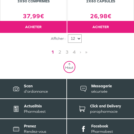
3X90 COMPRIMÉS
2X60 CAPSULES
37,99€
26,98€
ACHETER
ACHETER
Afficher :
1
2
3
4
›
»
Haut
Scan
Messagerie
d'ordonnance
sécurisée
Actualités
Click and Delivery
Pharmabest
parapharmacie
Prenez
Facebook
Rendez-vous
Pharmabest