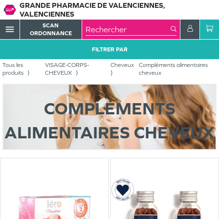
GRANDE PHARMACIE DE VALENCIENNES,
VALENCIENNES
SCAN
menu
ORDONNANCE
FILTRER PAR
Tous les
VISAGE-CORPS-
Cheveux
Compléments alimentaires
produits
CHEVEUX
cheveux
COMPLÉMENTS
ALIMENTAIRES CHEVEUX