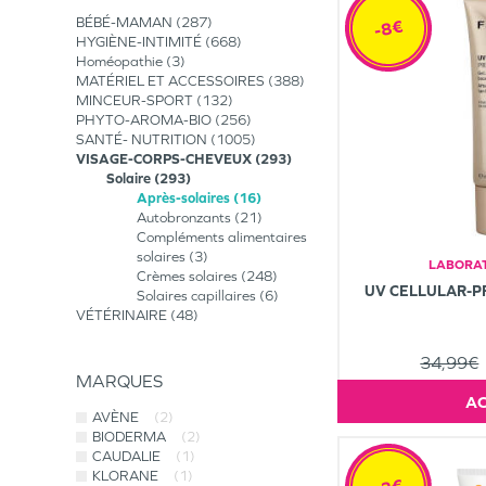
BÉBÉ-MAMAN
287
-8€
HYGIÈNE-INTIMITÉ
668
Homéopathie
3
MATÉRIEL ET ACCESSOIRES
388
MINCEUR-SPORT
132
PHYTO-AROMA-BIO
256
SANTÉ- NUTRITION
1005
VISAGE-CORPS-CHEVEUX
293
Solaire
293
Après-solaires
16
Autobronzants
21
Compléments alimentaires
solaires
3
LABORAT
Crèmes solaires
248
UV CELLULAR-P
Solaires capillaires
6
VÉTÉRINAIRE
48
34,99€
MARQUES
AVÈNE
(2)
BIODERMA
(2)
CAUDALIE
(1)
KLORANE
(1)