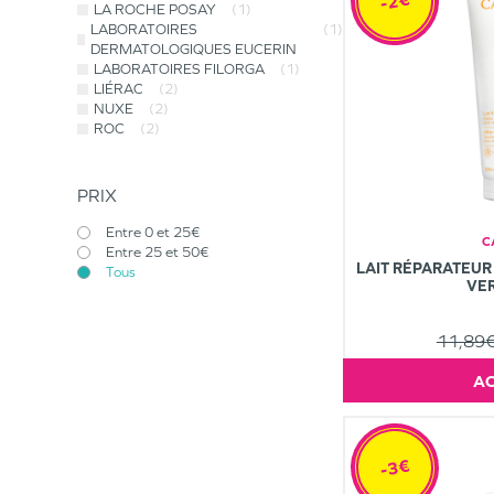
-2€
LA ROCHE POSAY
(1)
LABORATOIRES
(1)
DERMATOLOGIQUES EUCERIN
LABORATOIRES FILORGA
(1)
LIÉRAC
(2)
NUXE
(2)
ROC
(2)
PRIX
Entre 0 et 25€
C
Entre 25 et 50€
LAIT RÉPARATEUR 
Tous
VE
11,89
-3€