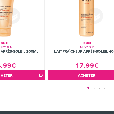
NUXE
NUXE
UXE SUN
NUXE SUN
 APRÈS-SOLEIL 200ML
LAIT FRAÎCHEUR APRÈS-SOLEIL 4
4,99€
17,99€
ACHETER
ACHETER
1
2
›
»