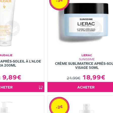
-3€
AUDALIE
LIERAC
SUNISSIME
APRÈS-SOLEIL À L'ALOE
CRÈME SUBLIMATRICE APRÈS-SOL
RA 200ML
VISAGE 50ML
9,89€
18,99€
€
21,99€
ACHETER
ACHETER
-2€