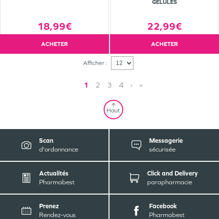
GÉLULES
18,99€
22,99€
ACHETER
ACHETER
Afficher :
1
2
3
4
›
»
Haut
Scan
Messagerie
d'ordonnance
sécurisée
Actualités
Click and Delivery
Pharmabest
parapharmacie
Prenez
Facebook
Rendez-vous
Pharmabest