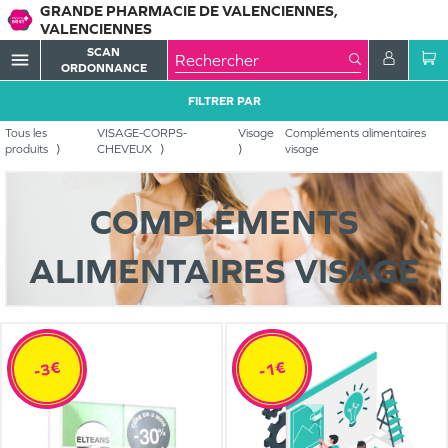
GRANDE PHARMACIE DE VALENCIENNES,
VALENCIENNES
SCAN
menu
ORDONNANCE
FILTRER PAR
Tous les
VISAGE-CORPS-
Visage
Compléments alimentaires
produits
CHEVEUX
visage
COMPLÉMENTS
ALIMENTAIRES VISAGE
-3€
-1€