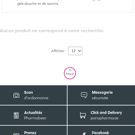
gels douche et de savons.
Aucun produit ne correspond à votre recherche.
Afficher :
Haut
Scan
Messagerie
d'ordonnance
sécurisée
Actualités
Click and Delivery
Pharmabest
parapharmacie
Prenez
Facebook