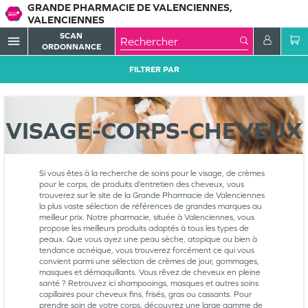
GRANDE PHARMACIE DE VALENCIENNES,
VALENCIENNES
SCAN
menu
ORDONNANCE
FILTRER PAR
VISAGE-CORPS-CHEVEUX
Si vous êtes à la recherche de soins pour le visage, de crèmes
pour le corps, de produits d’entretien des cheveux, vous
trouverez sur le site de la Grande Pharmacie de Valenciennes
la plus vaste sélection de références de grandes marques au
meilleur prix. Notre pharmacie, située à Valenciennes, vous
propose les meilleurs produits adaptés à tous les types de
peaux. Que vous ayez une peau sèche, atopique ou bien à
tendance acnéique, vous trouverez forcément ce qui vous
convient parmi une sélection de crèmes de jour, gommages,
masques et démaquillants. Vous rêvez de cheveux en pleine
santé ? Retrouvez ici shampooings, masques et autres soins
capillaires pour cheveux fins, frisés, gras ou cassants. Pour
prendre soin de votre corps, découvrez une large gamme de