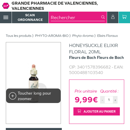
GRANDE PHARMACIE DE VALENCIENNES,
VALENCIENNES
SCAN
menu
ORDONNANCE
Tous les produits
PHYTO-AROMA-BIO
Phyto-Aroma
Elixirs Floraux
HONEYSUCKLE ELIXIR
FLORAL 20ML
Fleurs de Bach
Fleurs de Bach
CIP:
3401578396682
- EAN:
5000488103540
Prix unitaire
Quantité :
Toucher long pour
9,99€
zoomer
-
+
AJOUTER AU PANIER