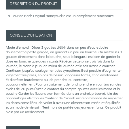
DESCRIPTION DU PRODUIT
La Fleur de Bach Original Honeysuckle est un complément alimentaire.
CONSEIL D’UTILISATION
Mode d'emploi : Diluer 3 gouttes d’élixir dans un peu d’eau et boire
doucement à petite gorgée, en gardant un peu en bouche. Ou mettre les 3
gouttes directement dans la bouche, sous la langue.Il est bien de garder la
dose en bouche quelques instants.Répéter cette prise trois fois dans la
journée, le matin à jeun, en milieu de journée et le soir avant le coucher.
Continuer jusqu’au soulagement des symptômes.Il est possible d’augmenter
largement les prises, en cas de besoin, angoisses fortes, choc émotionnel…
Et d’arrêter brutalement ou de prendre, au contraire,
occasionnellement.Pour un traitement de fond, prendre en continu sur des
cycles de 20 jours.Éviter le contact du compte-gouttes avec les mains et la
bouche.Garder les flacons bien fermés, dans un endroit préservé, loin des
appareillages électriques.Contient de l’alcoolIl est recommandé de respecter
les doses conseillées, de veiller à avoir une alimentation variée et équilibrée
et un mode de vie sain. Tenir hors de portée des jeunes enfants. Ce produit
n’est pas un médicament