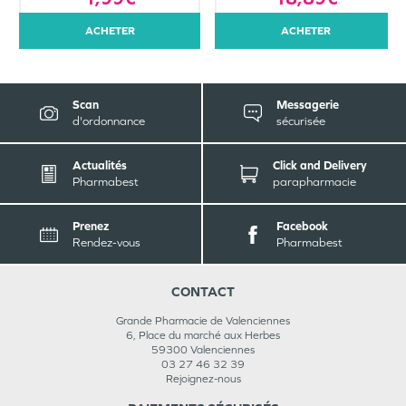
ACHETER
ACHETER
Scan
Messagerie
d'ordonnance
sécurisée
Actualités
Click and Delivery
Pharmabest
parapharmacie
Prenez
Facebook
Rendez-vous
Pharmabest
CONTACT
Grande Pharmacie de Valenciennes
6, Place du marché aux Herbes
59300
Valenciennes
03 27 46 32 39
Rejoignez-nous