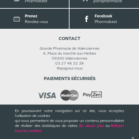
Pharmabest
parapharmacie
Prenez
Facebook
Rendez-vous
Pharmabest
CONTACT
Grande Pharmacie de Valenciennes
6, Place du marché aux Herbes
59300
Valenciennes
03 27 46 32 39
Rejoignez-nous
PAIEMENTS SÉCURISÉS
En poursuivant votre navigation sur ce site, vous acceptez
INFORMATIONS
l’utilisation de cookies
qui nous permettent de vous proposer un contenu personnalisé
et
CGU / CGV
de réaliser des statistiques de visites.
En savoir plus
ou
Refuser
Mentions légales
tous les cookies
Plan du site
Cookies et confidentialité