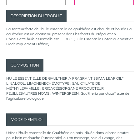
DESCRIPTION DU PRODUIT
La senteur forte de l'huile essentielle de gaulthérie est chaude et boisée.La
gaulthérie est un abrisseau présent dans les forêts du Népal et en
Chine.Cette huile essentielle est HEBBD (Huile Essentielle Botaniquement et
Biochimiquement Définie).
COMPOSITION
HUILE ESSENTIELLE DE GAULTHERIA FRAGRANTISSIMA LEAF OIL*,
LINALOOL, LIMONENECHÉMOTYPE : SALICYLATE DE
MÉTHYLEFAMILLE : ERICACÉESORGANE PRODUCTEUR :
FEUILLESAUTRES NOMS : WINTERGREEN, Gaultheria punctata*Issue de
l'agriculture biologique
MODE D’EMPLOI
Utilisez l'huile essentielle de Gaulthérie en bain, diluée dans la base neutre
pour bain et douche Puressentiel, ou en massage, soin du visage, des