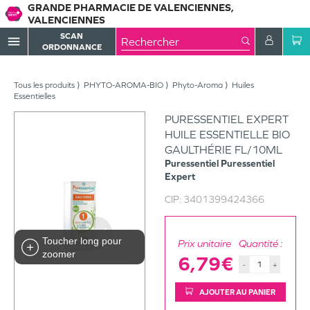
GRANDE PHARMACIE DE VALENCIENNES,
VALENCIENNES
SCAN
menu
ORDONNANCE
Tous les produits
PHYTO-AROMA-BIO
Phyto-Aroma
Huiles
Essentielles
PURESSENTIEL EXPERT
HUILE ESSENTIELLE BIO
GAULTHÉRIE FL/10ML
Puressentiel
Puressentiel
Expert
CIP:
3401399424366
Toucher long pour
Prix unitaire
Quantité :
zoomer
6,79€
-
+
AJOUTER AU PANIER