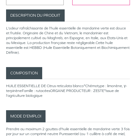
DESCRIPTION DU PRODUIT
L'odeur rafraîchissante de l'huile essentielle de mandarine verte est douce
et fruitée. Originaire de Chine et du Vietnam, le mandarinier est
principalement cultivé au Maghreb, en Espagne, en Italie, aux Etats-Unis et
au Mexique. La production française reste négligeable.Cette huile
essentielle est HEBBD (Huile Essentielle Botaniquement et Biochimiquement
Définie).
COMPOSITION
HUILE ESSENTIELLE DE Citrus reticulata blanco*Chémotype : limonène, γ-
terpinèneFamille : rutacéesORGANE PRODUCTEUR : ZESTE*Issue de
l'agriculture biologique
MODE D’EMPLOI
Prendre au maximum 2 gouttes d'huile essentielle de mandarine verte 3 fois
par jour sur un comprimé neutre Puressentiel (ou 1 cuillère à café de miel,