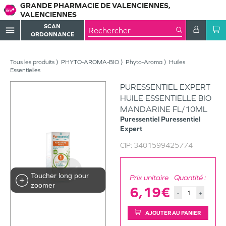
GRANDE PHARMACIE DE VALENCIENNES,
VALENCIENNES
SCAN
menu
ORDONNANCE
Tous les produits
PHYTO-AROMA-BIO
Phyto-Aroma
Huiles
Essentielles
PURESSENTIEL EXPERT
HUILE ESSENTIELLE BIO
MANDARINE FL/10ML
Puressentiel
Puressentiel
Expert
CIP:
3401599425774
Toucher long pour
Prix unitaire
Quantité :
zoomer
6,19€
-
+
AJOUTER AU PANIER