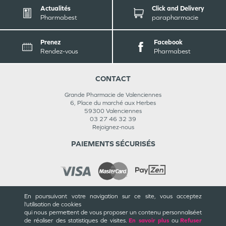
Actualités
Click and Delivery
Pharmabest
parapharmacie
Prenez
Facebook
Rendez-vous
Pharmabest
CONTACT
Grande Pharmacie de Valenciennes
6, Place du marché aux Herbes
59300
Valenciennes
03 27 46 32 39
Rejoignez-nous
PAIEMENTS SÉCURISÉS
En poursuivant votre navigation sur ce site, vous acceptez
INFORMATIONS
l’utilisation de cookies
qui nous permettent de vous proposer un contenu personnalisé
et
CGU / CGV
de réaliser des statistiques de visites.
En savoir plus
ou
Refuser
Mentions légales