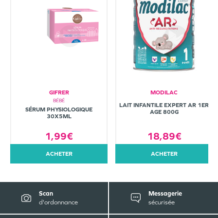
GIFRER
MODILAC
BÉBÉ
LAIT INFANTILE EXPERT AR 1ER
SÉRUM PHYSIOLOGIQUE
AGE 800G
30X5ML
1,99€
18,89€
ACHETER
ACHETER
Scan
Messagerie
d'ordonnance
sécurisée