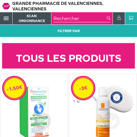
GRANDE PHARMACIE DE VALENCIENNES,
VALENCIENNES
SCAN
menu
ORDONNANCE
FILTRER PAR
TOUS LES PRODUITS
-1,50€
-3€