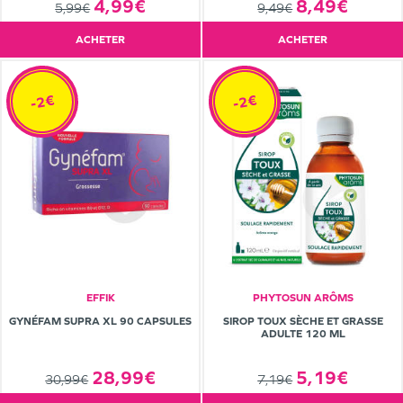
8,49€
4,99€
9,49€
5,99€
ACHETER
ACHETER
-2€
-2€
EFFIK
PHYTOSUN ARÔMS
GYNÉFAM SUPRA XL 90 CAPSULES
SIROP TOUX SÈCHE ET GRASSE
ADULTE 120 ML
28,99€
5,19€
30,99€
7,19€