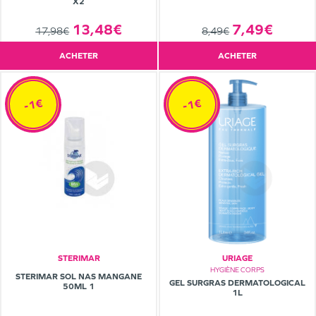
X2
13,48€
7,49€
17,98€
8,49€
ACHETER
ACHETER
-1€
-1€
STERIMAR
URIAGE
HYGIÈNE CORPS
STERIMAR SOL NAS MANGANE
GEL SURGRAS DERMATOLOGICAL
50ML 1
1L