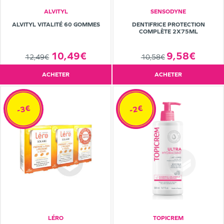
ALVITYL
SENSODYNE
ALVITYL VITALITÉ 60 GOMMES
DENTIFRICE PROTECTION
COMPLÈTE 2X75ML
10,49€
9,58€
12,49€
10,58€
ACHETER
ACHETER
-3€
-2€
LÉRO
TOPICREM