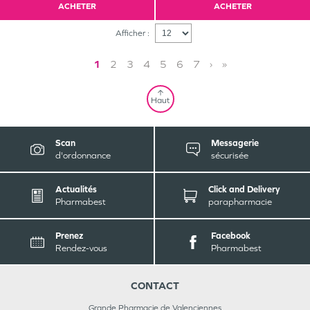
ACHETER
ACHETER
Afficher :
1
2
3
4
5
6
7
›
»
Haut
Scan
Messagerie
d'ordonnance
sécurisée
Actualités
Click and Delivery
Pharmabest
parapharmacie
Prenez
Facebook
Rendez-vous
Pharmabest
CONTACT
Grande Pharmacie de Valenciennes