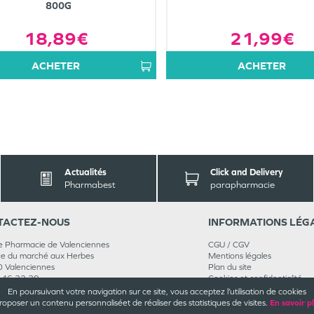
800G
18,89€
21,99€
ACHETER
ACHETER
Actualités
Click and Delivery
Pharmabest
parapharmacie
TACT
EZ-NOUS
INFORMATIONS
LÉG
 Pharmacie de Valenciennes
CGU / CGV
ce du marché aux Herbes
Mentions légales
0
Valenciennes
Plan du site
 46 32 39
Cookies et confidentialité
nez-nous
Rappels de produits
En poursuivant votre navigation sur ce site, vous acceptez l’utilisation de cookies
Médiateur
roposer un contenu personnalisé
et de réaliser des statistiques de visites.
En savoir p