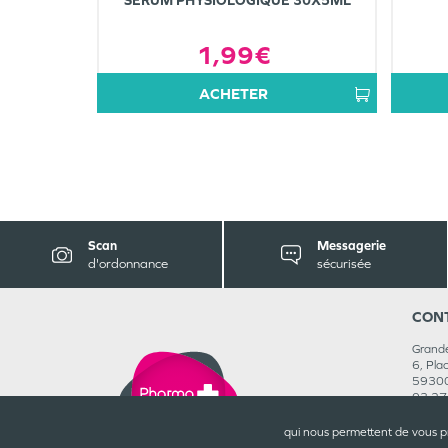
SÉRUM PHYSIOLOGIQUE 30X5ML
1,99€
ACHETER
Scan
Messagerie
d'ordonnance
sécurisée
CON
Grande
6, Pla
5930
03 27
Rejoig
qui nous permettent de vous p