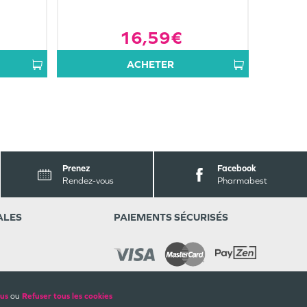
16,59€
ACHETER
Prenez
Facebook
Rendez-vous
Pharmabest
ALES
PAIEMENTS SÉCURISÉS
lus
ou
Refuser tous les cookies