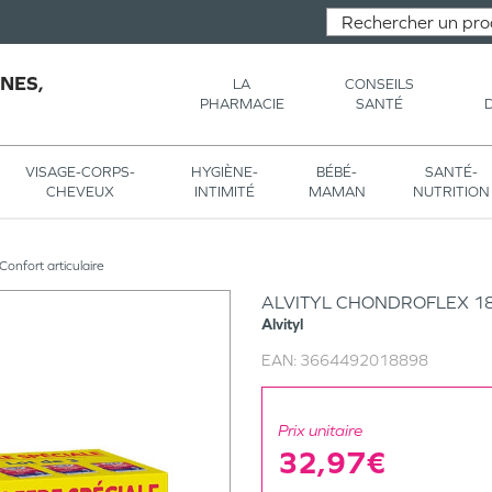
NES,
LA
CONSEILS
PHARMACIE
SANTÉ
VISAGE-CORPS-
HYGIÈNE-
BÉBÉ-
SANTÉ-
CHEVEUX
INTIMITÉ
MAMAN
NUTRITION
Confort articulaire
ALVITYL CHONDROFLEX 1
Alvityl
EAN:
3664492018898
Prix unitaire
32,97€