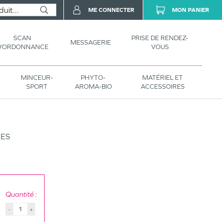
ME CONNECTER
MON PANIER
SCAN
PRISE DE RENDEZ-
MESSAGERIE
D’ORDONNANCE
VOUS
MINCEUR-
PHYTO-
MATÉRIEL ET
SPORT
AROMA-BIO
ACCESSOIRES
MES
Quantité :
-
+