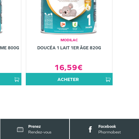
MODILAC
ÈME 800G
DOUCÉA 1 LAIT 1ER ÂGE 820G
16,59€
ACHETER
Prenez
Facebook
Rendez-vous
Pharmabest