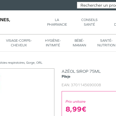
NES,
LA
CONSEILS
PHARMACIE
SANTÉ
VISAGE-CORPS-
HYGIÈNE-
BÉBÉ-
SANTÉ-
CHEVEUX
INTIMITÉ
MAMAN
NUTRITION
Voies respiratoires, Gorge, ORL
AZÉOL SIROP 75ML
Pileje
EAN:
3701145690008
Prix unitaire
8,99€