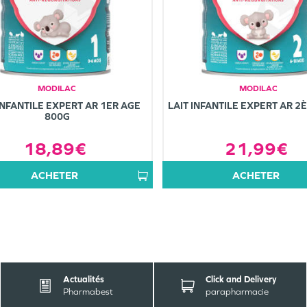
MODILAC
MODILAC
INFANTILE EXPERT AR 1ER AGE
LAIT INFANTILE EXPERT AR 2
800G
18,89€
21,99€
ACHETER
ACHETER
Actualités
Click and Delivery
Pharmabest
parapharmacie