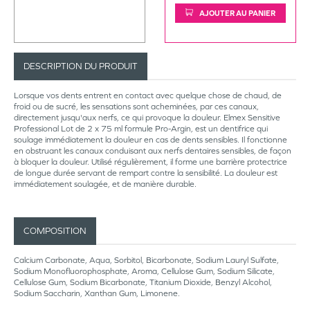
AJOUTER AU PANIER
DESCRIPTION DU PRODUIT
Lorsque vos dents entrent en contact avec quelque chose de chaud, de
froid ou de sucré, les sensations sont acheminées, par ces canaux,
directement jusqu'aux nerfs, ce qui provoque la douleur. Elmex Sensitive
Professional Lot de 2 x 75 ml formule Pro-Argin, est un dentifrice qui
soulage immédiatement la douleur en cas de dents sensibles. Il fonctionne
en obstruant les canaux conduisant aux nerfs dentaires sensibles, de façon
à bloquer la douleur. Utilisé régulièrement, il forme une barrière protectrice
de longue durée servant de rempart contre la sensibilité. La douleur est
immédiatement soulagée, et de manière durable.
COMPOSITION
Calcium Carbonate, Aqua, Sorbitol, Bicarbonate, Sodium Lauryl Sulfate,
Sodium Monofluorophosphate, Aroma, Cellulose Gum, Sodium Silicate,
Cellulose Gum, Sodium Bicarbonate, Titanium Dioxide, Benzyl Alcohol,
Sodium Saccharin, Xanthan Gum, Limonene.