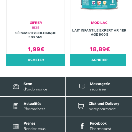
GIFRER
MODILAC
BÉBÉ
LAIT INFANTILE EXPERT AR 1ER
SÉRUM PHYSIOLOGIQUE
AGE 800G
30X5ML
1,99€
18,89€
ACHETER
ACHETER
Scan
Messagerie
d'ordonnance
sécurisée
Actualités
Click and Delivery
Pharmabest
parapharmacie
Prenez
Facebook
Rendez-vous
Pharmabest