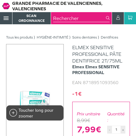
GRANDE PHARMACIE DE VALENCIENNES,
VALENCIENNES
SCAN
menu
ORDONNANCE
Tous les produits
HYGIÈNE-INTIMITÉ
Soins dentaires
Dentifrices
ELMEX SENSITIVE
PROFESSIONAL PÂTE
DENTIFRICE 2T/75ML
Elmex
Elmex SENSITIVE
PROFESSIONAL
EAN:
8718951093560
-1€
Toucher long pour
Prix unitaire
Quantité
zoomer
8,99€
:
7,99€
-
+