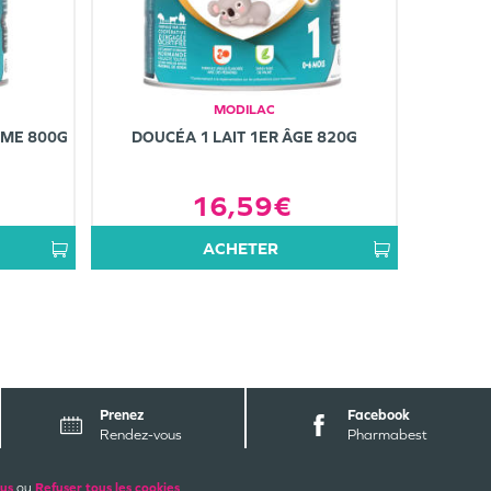
MODILAC
ÈME 800G
DOUCÉA 1 LAIT 1ER ÂGE 820G
16,59€
ACHETER
Prenez
Facebook
Rendez-vous
Pharmabest
lus
ou
Refuser tous les cookies