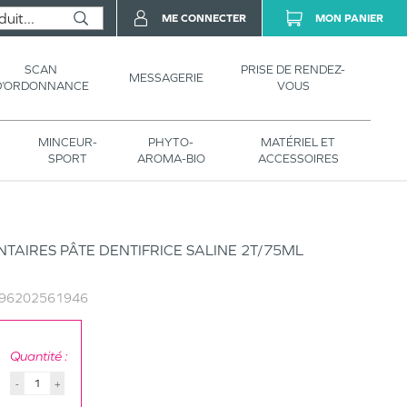
ME CONNECTER
MON PANIER
SCAN
PRISE DE RENDEZ-
MESSAGERIE
D’ORDONNANCE
VOUS
MINCEUR-
PHYTO-
MATÉRIEL ET
SPORT
AROMA-BIO
ACCESSOIRES
TAIRES PÂTE DENTIFRICE SALINE 2T/75ML
96202561946
Quantité :
-
+