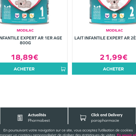
MODILAC
MODILAC
INFANTILE EXPERT AR 1ER AGE
LAIT INFANTILE EXPERT AR 2
800G
18,89€
21,99€
ACHETER
ACHETER
Actualités
Click and Delivery
Pharmabest
parapharmacie
En poursuivant votre navigation sur ce site, vous acceptez l’utilisation de cookies
roposer un contenu personnalisé
et de réaliser des statistiques de visites.
En savoir p