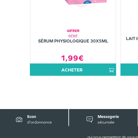
GIFRER
BÉBÉ
LAIT 
SÉRUM PHYSIOLOGIQUE 30X5ML
1,99€
ACHETER
Scan
Messagerie
d'ordonnance
sécurisée
qui nous permettent de vous p