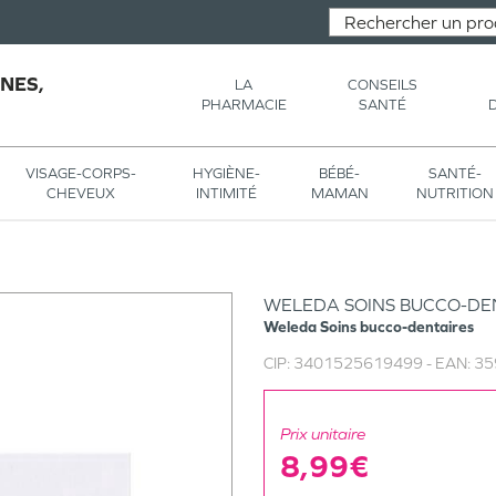
NES,
LA
CONSEILS
PHARMACIE
SANTÉ
VISAGE-CORPS-
HYGIÈNE-
BÉBÉ-
SANTÉ-
CHEVEUX
INTIMITÉ
MAMAN
NUTRITION
WELEDA SOINS BUCCO-DEN
Weleda
Soins bucco-dentaires
CIP:
3401525619499
- EAN:
35
Prix unitaire
8,99€