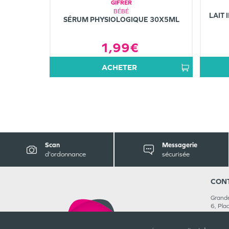
GIFRER
BÉBÉ
LAIT 
SÉRUM PHYSIOLOGIQUE 30X5ML
1,99€
ACHETER
Scan
Messagerie
d'ordonnance
sécurisée
CON
Grande
6, Pla
5930
03 27