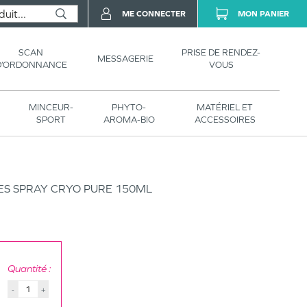
ME CONNECTER
MON PANIER
SCAN
PRISE DE RENDEZ-
MESSAGERIE
D’ORDONNANCE
VOUS
MINCEUR-
PHYTO-
MATÉRIEL ET
SPORT
AROMA-BIO
ACCESSOIRES
ES SPRAY CRYO PURE 150ML
Quantité :
-
+