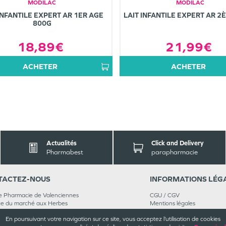
MODILAC
MODILAC
INFANTILE EXPERT AR 1ER AGE
LAIT INFANTILE EXPERT AR 2
800G
18,89€
21,99€
ACHETER
ACHETER
Actualités
Click and Delivery
Pharmabest
parapharmacie
TACT
EZ-NOUS
INFORMATIONS
LÉG
 Pharmacie de Valenciennes
CGU / CGV
ce du marché aux Herbes
Mentions légales
0
Valenciennes
Plan du site
En poursuivant votre navigation sur ce site, vous acceptez l’utilisation de cookies
 46 32 39
Cookies et confidentialité