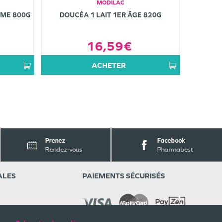
MODILAC
ÈME 800G
DOUCÉA 1 LAIT 1ER ÂGE 820G
16,59€
ACHETER
Prenez
Facebook
Rendez-vous
Pharmabest
ALES
PAIEMENTS SÉCURISÉS