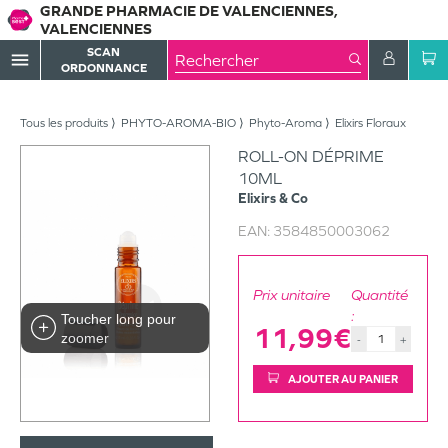
GRANDE PHARMACIE DE VALENCIENNES,
VALENCIENNES
SCAN
menu
ORDONNANCE
Tous les produits
PHYTO-AROMA-BIO
Phyto-Aroma
Elixirs Floraux
ROLL-ON DÉPRIME
10ML
Elixirs & Co
EAN:
3584850003062
Prix unitaire
Quantité
:
Toucher long pour
11,99€
zoomer
-
+
AJOUTER AU PANIER