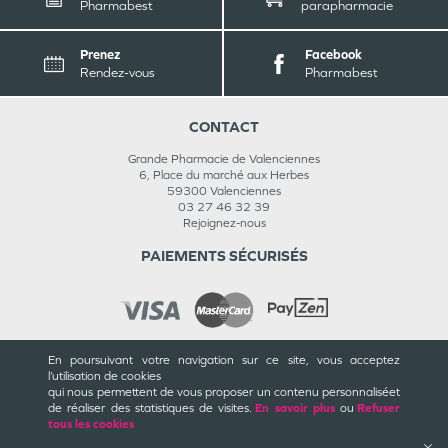
Pharmabest
parapharmacie
Prenez
Facebook
Rendez-vous
Pharmabest
CONTACT
Grande Pharmacie de Valenciennes
6, Place du marché aux Herbes
59300
Valenciennes
03 27 46 32 39
Rejoignez-nous
PAIEMENTS SÉCURISÉS
En poursuivant votre navigation sur ce site, vous acceptez
INFORMATIONS
l’utilisation de cookies
qui nous permettent de vous proposer un contenu personnalisé
et
CGU / CGV
de réaliser des statistiques de visites.
En savoir plus
ou
Refuser
Mentions légales
tous les cookies
Plan du site
Cookies et confidentialité