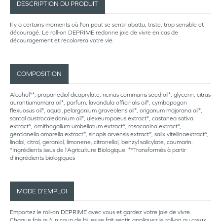
DESCRIPTION DU PRODUIT
Il y a certains moments où l'on peut se sentir abattu, triste, trop sensible et
découragé. Le roll-on DEPRIME redonne joie de vivre en cas de
découragement et recolorera votre vie.
COMPOSITION
Alcohol**, propanediol dicaprylate, ricinus communis seed oil*, glycerin, citrus
aurantiumamara oil*, parfum, lavandula officinalis oil*, cymbopogon
flexuosus oil*, aqua ,pelargonium graveolens oil*, origanum majorana oil*,
santal austrocaledonium oil*, ulexeuropaeus extract*, castanea sativa
extract*, ornithogallum umbellatum extract*, rosacanina extract*,
gentianella amarella extract*, sinapis arvensis extract*, salix vitellinaextract*,
linalol, citral, geraniol, limonene, citronellol, benzyl salicylate, coumarin.
*Ingrédients issus de l’Agriculture Biologique. **Transformés à partir
d’ingrédients biologiques
MODE D’EMPLOI
Emportez le roll-on DEPRIME avec vous et gardez votre joie de vivre.
Chaque fois qu'un coup de blues se fait sentir, appliquez le roll-on au creux