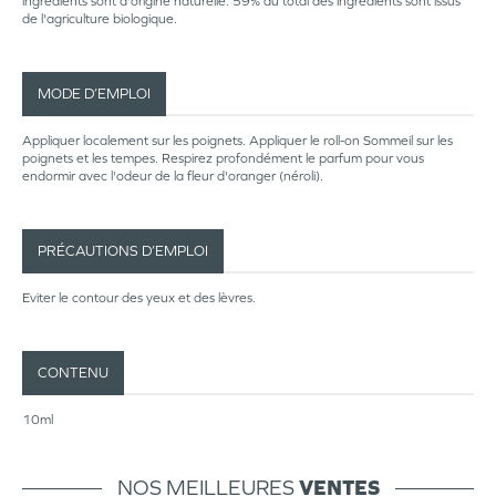
ingrédients sont d'origine naturelle. 59% du total des ingrédients sont issus
de l'agriculture biologique.
MODE D’EMPLOI
Appliquer localement sur les poignets. Appliquer le roll-on Sommeil sur les
poignets et les tempes. Respirez profondément le parfum pour vous
endormir avec l'odeur de la fleur d'oranger (néroli).
PRÉCAUTIONS D’EMPLOI
Eviter le contour des yeux et des lèvres.
CONTENU
10ml
NOS MEILLEURES
VENTES