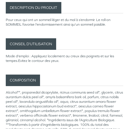
DESCRIPTION DU PRODUIT
Pour ceux qui ont un sommeil léger et du mal à s’endormir. Le roll-on
SOMMEIL favorise l'endormissement ainsi qu'un sommeil paisible.
CONSEIL D’UTILISATION
Mode d'emploi : Appliquez localement au creux des poignets et sur les
tempes.Evitez le contour des yeux.
COMPOSITION
Alcohol**, propanediol dicaprylate, ricinus communis seed oil*, glycerin, citrus
aurantium dulcis peel oil*, amyris balsamifera bark oil, parfum, citrus nobilis
peel oil*, lavandula angustifolia oil*, aqua, citrus aurantium amara flower
extract, aesculus hippocastanum bud extract*, aesculus carnea flower
extract*, ornithogalum umbellatum flower extract*, populus tremula flower
extract*, verbena officinalis flower extract*, limonene, linalool, citral, farnesol,
géraniol, cinnamyl alcohol. *Ingrédients issus de l’Agriculture Biologique.
**Transformés à partir d’ingrédients biologiques. 100% du total des