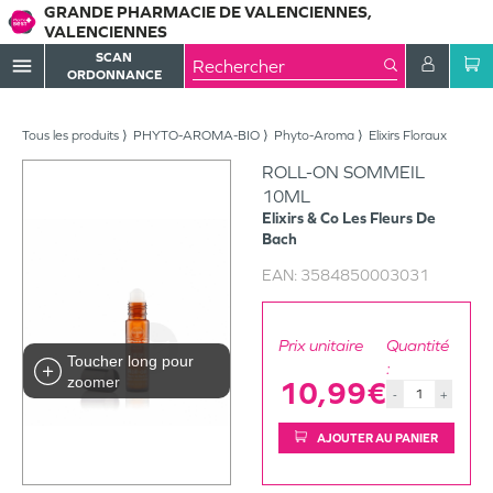
GRANDE PHARMACIE DE VALENCIENNES,
VALENCIENNES
SCAN
menu
ORDONNANCE
Tous les produits
PHYTO-AROMA-BIO
Phyto-Aroma
Elixirs Floraux
ROLL-ON SOMMEIL
10ML
Elixirs & Co
Les Fleurs De
Bach
EAN:
3584850003031
Prix unitaire
Quantité
Toucher long pour
:
zoomer
10,99€
-
+
AJOUTER AU PANIER