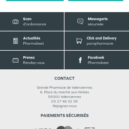
Scan
Messagerie
d'ordonnance
sécurisée
Actualités
Click and Delivery
Pharmabest
parapharmacie
Prenez
Facebook
Rendez-vous
Pharmabest
CONTACT
Grande Pharmacie de Valenciennes
6, Place du marché aux Herbes
59300
Valenciennes
03 27 46 32 39
Rejoignez-nous
PAIEMENTS SÉCURISÉS