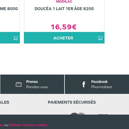
MODILAC
ÈME 800G
DOUCÉA 1 LAIT 1ER ÂGE 820G
16,59€
ACHETER
Prenez
Facebook
Rendez-vous
Pharmabest
ALES
PAIEMENTS SÉCURISÉS
lus
ou
Refuser tous les cookies