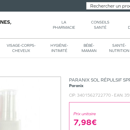
NES,
LA
CONSEILS
PHARMACIE
SANTÉ
VISAGE-CORPS-
HYGIÈNE-
BÉBÉ-
SANTÉ-
CHEVEUX
INTIMITÉ
MAMAN
NUTRITION
PARANIX SOL RÉPULSIF S
Paranix
CIP:
3401562722770
- EAN:
35
Prix unitaire
7,98€