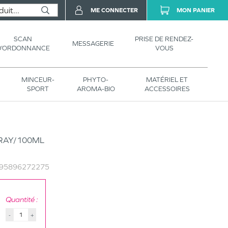
ME CONNECTER
MON PANIER
SCAN
PRISE DE RENDEZ-
MESSAGERIE
D’ORDONNANCE
VOUS
MINCEUR-
PHYTO-
MATÉRIEL ET
SPORT
AROMA-BIO
ACCESSOIRES
PRAY/100ML
95896272275
Quantité :
-
+