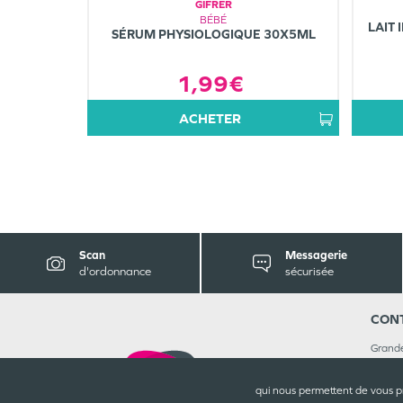
GIFRER
BÉBÉ
LAIT 
SÉRUM PHYSIOLOGIQUE 30X5ML
1,99€
ACHETER
Scan
Messagerie
d'ordonnance
sécurisée
CON
Grande
6, Pla
5930
qui nous permettent de vous p
03 27