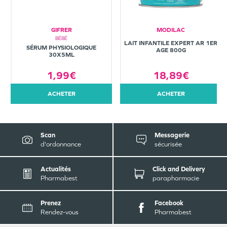
GIFRER
MODILAC
BÉBÉ
LAIT INFANTILE EXPERT AR 1ER
SÉRUM PHYSIOLOGIQUE
AGE 800G
30X5ML
1,99€
18,89€
ACHETER
ACHETER
Scan
Messagerie
d'ordonnance
sécurisée
Actualités
Click and Delivery
Pharmabest
parapharmacie
Prenez
Facebook
Rendez-vous
Pharmabest