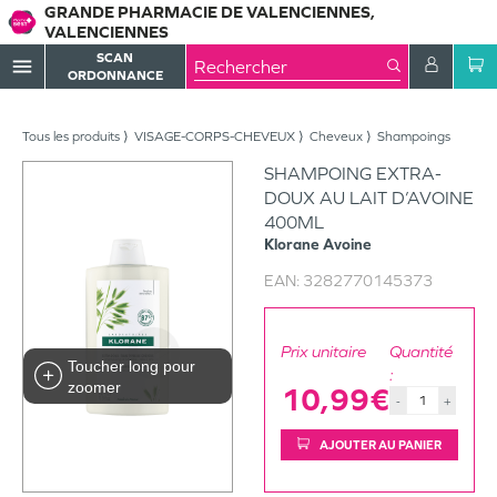
GRANDE PHARMACIE DE VALENCIENNES,
VALENCIENNES
SCAN
menu
ORDONNANCE
Tous les produits
VISAGE-CORPS-CHEVEUX
Cheveux
Shampoings
SHAMPOING EXTRA-
DOUX AU LAIT D’AVOINE
400ML
Klorane
Avoine
EAN:
3282770145373
Prix unitaire
Quantité
Toucher long pour
:
zoomer
10,99€
-
+
AJOUTER AU PANIER