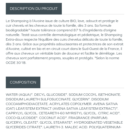
DESCRIPTION DU PRODUIT
Le Shampoing à l’Avoine issue de culture BIO, lave, adoucit et protège le
cuir chevelu et les cheveux de toute la famille, dès 3 ans. Sa formule
biodégradable* haute tolérance comprend 87 % d’ingrédients d’origine
naturelle. Testé sous contrôle dermatologique et pédiatrique, le Shampoing
Extra-doux respecte l’équilibre des cuirs chevelus délicats de toute la famille,
dès 3 ans. Grâce aux propriétés adoucissantes et protectrices de son extrait
d’Avoine, cultivé en bio et en circuit court dans le Sud-Ouest de la France, il
offre aux cheveux un véritable bain de douceur et facilite le démêlage. Les
cheveux sont parfaitement propres, souples et protégés. *Selon la norme
OCDE 301B.
COMPOSITION
WATER (AQUA)*. DECYL GLUCOSIDE*. SODIUM COCOYL ISETHIONATE.
DISODIUM LAURETH SULFOSUCCINATE. GLYCERIN*. DISODIUM
COCOAMPHODIACETATE. ACRYLATES COPOLYMER. AVENA SATIVA
(OAT) LEAF/STEM EXTRACT (AVENA SATIVA LEAF/STEM EXTRACT)*.
CAPRYLYL GLYCOL. CETEARETH-60 MYRISTYL GLYCOL. CITRIC ACID*.
COCO-GLUCOSIDE*. COCONUT ACID*. FRAGRANCE (PARFUM).
GLYCERYL OLEATE*. GLYCOL STEARATE*. HYDROGENATED VEGETABLE
GLYCERIDES CITRATE*. LAURETH-3. MALEIC ACID. POLYQUATERNIUM-