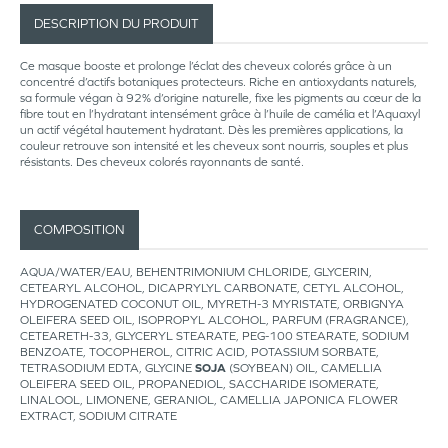
DESCRIPTION DU PRODUIT
Ce masque booste et prolonge l’éclat des cheveux colorés grâce à un
concentré d’actifs botaniques protecteurs. Riche en antioxydants naturels,
sa formule végan à 92% d’origine naturelle, fixe les pigments au cœur de la
fibre tout en l’hydratant intensément grâce à l’huile de camélia et l’Aquaxyl
un actif végétal hautement hydratant. Dès les premières applications, la
couleur retrouve son intensité et les cheveux sont nourris, souples et plus
résistants. Des cheveux colorés rayonnants de santé.
COMPOSITION
AQUA/WATER/EAU, BEHENTRIMONIUM CHLORIDE, GLYCERIN,
CETEARYL ALCOHOL, DICAPRYLYL CARBONATE, CETYL ALCOHOL,
HYDROGENATED COCONUT OIL, MYRETH-3 MYRISTATE, ORBIGNYA
OLEIFERA SEED OIL, ISOPROPYL ALCOHOL, PARFUM (FRAGRANCE),
CETEARETH-33, GLYCERYL STEARATE, PEG-100 STEARATE, SODIUM
BENZOATE, TOCOPHEROL, CITRIC ACID, POTASSIUM SORBATE,
TETRASODIUM EDTA, GLYCINE
SOJA
(SOYBEAN) OIL, CAMELLIA
OLEIFERA SEED OIL, PROPANEDIOL, SACCHARIDE ISOMERATE,
LINALOOL, LIMONENE, GERANIOL, CAMELLIA JAPONICA FLOWER
EXTRACT, SODIUM CITRATE