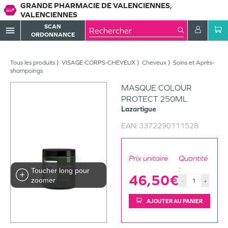
GRANDE PHARMACIE DE VALENCIENNES,
VALENCIENNES
SCAN
menu
ORDONNANCE
Tous les produits
VISAGE-CORPS-CHEVEUX
Cheveux
Soins et Après-
shampoings
MASQUE COLOUR
PROTECT 250ML
Lazartigue
EAN:
3372290111528
Prix unitaire
Quantité
:
Toucher long pour
46,50€
zoomer
-
+
AJOUTER AU PANIER