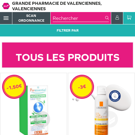
GRANDE PHARMACIE DE VALENCIENNES,
VALENCIENNES
SCAN
menu
ORDONNANCE
FILTRER PAR
TOUS LES PRODUITS
-1,50€
-3€