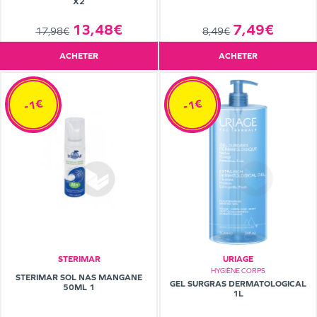
X2
13,48€
7,49€
17,98€
8,49€
ACHETER
ACHETER
-1€
-1€
STERIMAR
URIAGE
HYGIÈNE CORPS
STERIMAR SOL NAS MANGANE
GEL SURGRAS DERMATOLOGICAL
50ML 1
1L