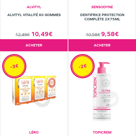
ALVITYL
SENSODYNE
ALVITYL VITALITÉ 60 GOMMES
DENTIFRICE PROTECTION
COMPLÈTE 2X75ML
10,49€
9,58€
12,49€
10,58€
ACHETER
ACHETER
-3€
-2€
LÉRO
TOPICREM