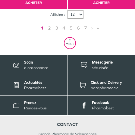
ACHETER
ACHETER
Afficher :
1
2
3
4
5
6
7
›
»
Haut
Scan
Messagerie
d'ordonnance
sécurisée
Actualités
Click and Delivery
Pharmabest
parapharmacie
Prenez
Facebook
Rendez-vous
Pharmabest
CONTACT
Grande Pharmacie de Valenciennes