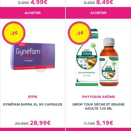
8,49€
4,99€
9,49€
5,99€
ACHETER
ACHETER
-2€
-2€
EFFIK
PHYTOSUN ARÔMS
GYNÉFAM SUPRA XL 90 CAPSULES
SIROP TOUX SÈCHE ET GRASSE
ADULTE 120 ML
28,99€
5,19€
30,99€
7,19€