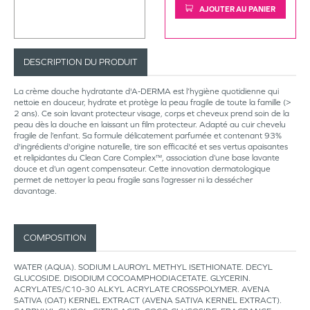
AJOUTER AU PANIER
DESCRIPTION DU PRODUIT
La crème douche hydratante d'A-DERMA est l’hygiène quotidienne qui
nettoie en douceur, hydrate et protège la peau fragile de toute la famille (>
2 ans). Ce soin lavant protecteur visage, corps et cheveux prend soin de la
peau dès la douche en laissant un film protecteur. Adapté au cuir chevelu
fragile de l’enfant. Sa formule délicatement parfumée et contenant 93%
d'ingrédients d'origine naturelle, tire son efficacité et ses vertus apaisantes
et relipidantes du Clean Care Complex™, association d’une base lavante
douce et d’un agent compensateur. Cette innovation dermatologique
permet de nettoyer la peau fragile sans l’agresser ni la dessécher
davantage.
COMPOSITION
WATER (AQUA). SODIUM LAUROYL METHYL ISETHIONATE. DECYL
GLUCOSIDE. DISODIUM COCOAMPHODIACETATE. GLYCERIN.
ACRYLATES/C10-30 ALKYL ACRYLATE CROSSPOLYMER. AVENA
SATIVA (OAT) KERNEL EXTRACT (AVENA SATIVA KERNEL EXTRACT).