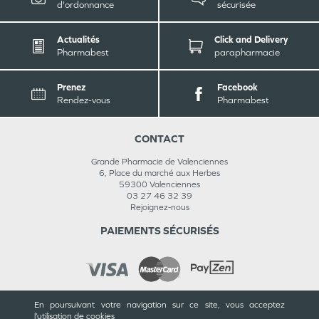
d'ordonnance
sécurisée
Actualités
Click and Delivery
Pharmabest
parapharmacie
Prenez
Facebook
Rendez-vous
Pharmabest
CONTACT
Grande Pharmacie de Valenciennes
6, Place du marché aux Herbes
59300
Valenciennes
03 27 46 32 39
Rejoignez-nous
PAIEMENTS SÉCURISÉS
En poursuivant votre navigation sur ce site, vous acceptez
INFORMATIONS
l’utilisation de cookies