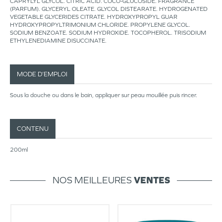
CAPRYLYL GLYCOL. CITRIC ACID. COCO-GLUCOSIDE. FRAGRANCE
(PARFUM). GLYCERYL OLEATE. GLYCOL DISTEARATE. HYDROGENATED
VEGETABLE GLYCERIDES CITRATE. HYDROXYPROPYL GUAR
HYDROXYPROPYLTRIMONIUM CHLORIDE. PROPYLENE GLYCOL.
SODIUM BENZOATE. SODIUM HYDROXIDE. TOCOPHEROL. TRISODIUM
ETHYLENEDIAMINE DISUCCINATE.
MODE D’EMPLOI
Sous la douche ou dans le bain, appliquer sur peau mouillée puis rincer.
CONTENU
200ml
NOS MEILLEURES
VENTES