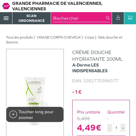
GRANDE PHARMACIE DE VALENCIENNES,
VALENCIENNES
SCAN
menu
ORDONNANCE
Tous les produits
VISAGE-CORPS-CHEVEUX
Corps
Gels douche et
Savons
CRÈME DOUCHE
HYDRATANTE 200ML
A-Derma
LES
INDISPENSABLES
EAN:
3282770396577
-1€
Toucher long pour
Prix unitaire
Quantité
zoomer
5,49€
:
4,49€
-
+