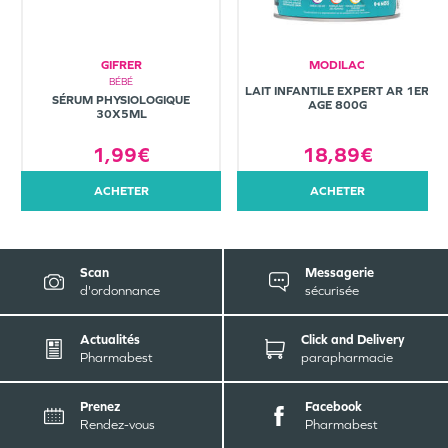
GIFRER
MODILAC
BÉBÉ
LAIT INFANTILE EXPERT AR 1ER
SÉRUM PHYSIOLOGIQUE
AGE 800G
30X5ML
1,99€
18,89€
ACHETER
ACHETER
Scan
Messagerie
d'ordonnance
sécurisée
Actualités
Click and Delivery
Pharmabest
parapharmacie
Prenez
Facebook
Rendez-vous
Pharmabest