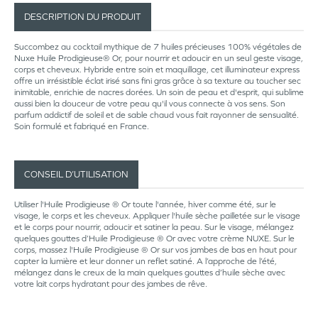
DESCRIPTION DU PRODUIT
Succombez au cocktail mythique de 7 huiles précieuses 100% végétales de
Nuxe Huile Prodigieuse® Or, pour nourrir et adoucir en un seul geste visage,
corps et cheveux. Hybride entre soin et maquillage, cet illuminateur express
offre un irrésistible éclat irisé sans fini gras grâce à sa texture au toucher sec
inimitable, enrichie de nacres dorées. Un soin de peau et d'esprit, qui sublime
aussi bien la douceur de votre peau qu'il vous connecte à vos sens. Son
parfum addictif de soleil et de sable chaud vous fait rayonner de sensualité.
Soin formulé et fabriqué en France.
CONSEIL D’UTILISATION
Utiliser l'Huile Prodigieuse ® Or toute l'année, hiver comme été, sur le
visage, le corps et les cheveux. Appliquer l'huile sèche pailletée sur le visage
et le corps pour nourrir, adoucir et satiner la peau. Sur le visage, mélangez
quelques gouttes d’Huile Prodigieuse ® Or avec votre crème NUXE. Sur le
corps, massez l'Huile Prodigieuse ® Or sur vos jambes de bas en haut pour
capter la lumière et leur donner un reflet satiné. A l’approche de l’été,
mélangez dans le creux de la main quelques gouttes d’huile sèche avec
votre lait corps hydratant pour des jambes de rêve.