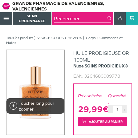
GRANDE PHARMACIE DE VALENCIENNES,
VALENCIENNES
SCAN
menu
ORDONNANCE
Tous les produits
VISAGE-CORPS-CHEVEUX
Corps
Gommages et
Huiles
HUILE PRODIGIEUSE OR
100ML
Nuxe
SOINS PRODIGIEUX®
EAN:
3264680009778
Prix unitaire
Quantité
:
Toucher long pour
29,99€
zoomer
-
+
AJOUTER AU PANIER