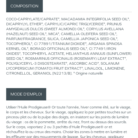
COMPOSITION
COCO-CAPRYLATE/CAPRATE*, MACADAMIA INTEGRIFOLIA SEED OIL*,
DICAPRYLYL ETHER*, CAPRYLIC/CAPRIC TRIGLYCERIDE*, PRUNUS
AMYGDALUS DULCIS (SWEET ALMOND) OIL*, CORYLUS AVELLANA
(HAZELNUT) SEED OIL*, MICA*, CAMELLIA OLEIFERA SEED OIL*,
PARFUM/FRAGRANCE, SILICA, CAMELLIA JAPONICA SEED OIL*,
TOCOPHEROL*, CI 77891/TITANIUM DIOXIDE*, ARGANIA SPINOSA
KERNEL OIL*, BORAGO OFFICINALIS SEED OIL*, CI 77491/IRON
OXIDES*, TOCOPHERYL ACETATE, HELIANTHUS ANNUUS (SUNFLOWER)
SEED OIL*, ROSMARINUS OFFICINALIS (ROSEMARY) LEAF EXTRACT*,
POLYGLYCERYL-3 DIISOSTEARATE*, ASCORBIC ACID*, SOLANUM
LYCOPERSICUM (TOMATO) FRUIT EXTRACT*, LINALOOL, LIMONENE,
CITRONELLOL, GERANIOL [N2213/B]. * Origine naturelle
MODE D’EMPLOI
Utiliser l'Huile Prodigieuse® Or toute l'année, hiver comme été, sur le visage,
le corps et les cheveux. Sur le visage, appliquez la par petites touches sur un
pinceau plat ou de la pulpe des doigts, en insistant sur les points de lumière
du visage : os de la pommette, arrête du nez, front au dessus des sourcils.
Sur le corps, vaporisez 2 ou 3 pschitts d’Huile Prodigieuse® or et
réchauffez-la au creux des mains. Choisir les zones à mettre en lumière et
les effleurer par des mouvements de lissage. Sur les cheveux, appliquez