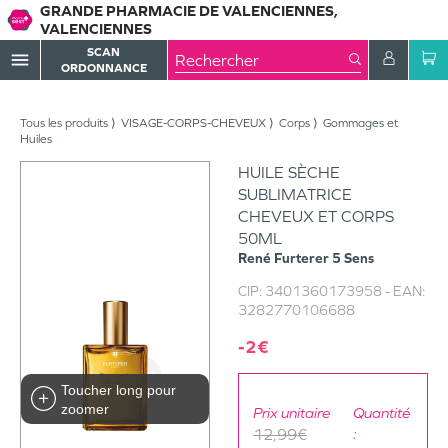
GRANDE PHARMACIE DE VALENCIENNES,
VALENCIENNES
SCAN
menu
ORDONNANCE
Tous les produits
VISAGE-CORPS-CHEVEUX
Corps
Gommages et
Huiles
HUILE SÈCHE
SUBLIMATRICE
CHEVEUX ET CORPS
50ML
René Furterer
5 Sens
CIP:
3401360173958
- EAN:
3282770106688
-2€
Toucher long pour
zoomer
Prix unitaire
Quantité
12,99€
: