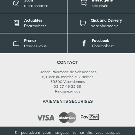
Scan
Messagerie
d'ordonnance
sécurisée
Actualités
Click and Delivery
Pharmabest
parapharmacie
Prenez
Facebook
Rendez-vous
Pharmabest
CONTACT
Grande Pharmacie de Valenciennes
6, Place du marché aux Herbes
59300
Valenciennes
03 27 46 32 39
Rejoignez-nous
PAIEMENTS SÉCURISÉS
En poursuivant votre navigation sur ce site, vous acceptez
INFORMATIONS