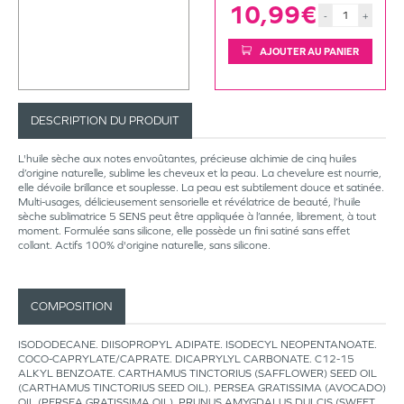
10,99€
-
+
AJOUTER AU PANIER
DESCRIPTION DU PRODUIT
L'huile sèche aux notes envoûtantes, précieuse alchimie de cinq huiles
d’origine naturelle, sublime les cheveux et la peau. La chevelure est nourrie,
elle dévoile brillance et souplesse. La peau est subtilement douce et satinée.
Multi-usages, délicieusement sensorielle et révélatrice de beauté, l’huile
sèche sublimatrice 5 SENS peut être appliquée à l’année, librement, à tout
moment. Formulée sans silicone, elle possède un fini satiné sans effet
collant. Actifs 100% d'origine naturelle, sans silicone.
COMPOSITION
ISODODECANE. DIISOPROPYL ADIPATE. ISODECYL NEOPENTANOATE.
COCO-CAPRYLATE/CAPRATE. DICAPRYLYL CARBONATE. C12-15
ALKYL BENZOATE. CARTHAMUS TINCTORIUS (SAFFLOWER) SEED OIL
(CARTHAMUS TINCTORIUS SEED OIL). PERSEA GRATISSIMA (AVOCADO)
OIL (PERSEA GRATISSIMA OIL). PRUNUS AMYGDALUS DULCIS (SWEET