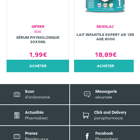
GIFRER
MODILAC
BÉBÉ
LAIT INFANTILE EXPERT AR 1ER
SÉRUM PHYSIOLOGIQUE
AGE 800G
30X5ML
1,99€
18,89€
ACHETER
ACHETER
Scan
Messagerie
d'ordonnance
sécurisée
Actualités
Click and Delivery
Pharmabest
parapharmacie
Prenez
Facebook
Rendez-vous
Pharmabest