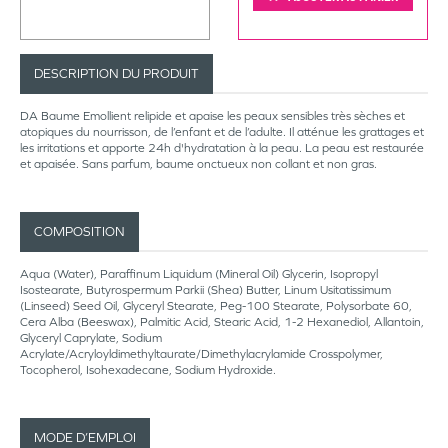
DESCRIPTION DU PRODUIT
DA Baume Emollient relipide et apaise les peaux sensibles très sèches et
atopiques du nourrisson, de l’enfant et de l’adulte. Il atténue les grattages et
les irritations et apporte 24h d'hydratation à la peau. La peau est restaurée
et apaisée. Sans parfum, baume onctueux non collant et non gras.
COMPOSITION
Aqua (Water), Paraffinum Liquidum (Mineral Oil) Glycerin, Isopropyl
Isostearate, Butyrospermum Parkii (Shea) Butter, Linum Usitatissimum
(Linseed) Seed Oil, Glyceryl Stearate, Peg-100 Stearate, Polysorbate 60,
Cera Alba (Beeswax), Palmitic Acid, Stearic Acid, 1-2 Hexanediol, Allantoin,
Glyceryl Caprylate, Sodium
Acrylate/Acryloyldimethyltaurate/Dimethylacrylamide Crosspolymer,
Tocopherol, Isohexadecane, Sodium Hydroxide.
MODE D’EMPLOI