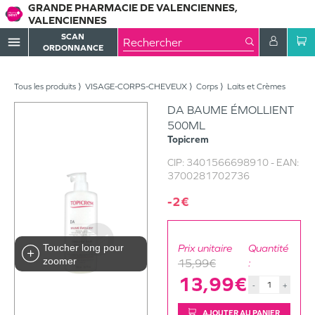
GRANDE PHARMACIE DE VALENCIENNES,
VALENCIENNES
SCAN
menu
ORDONNANCE
Tous les produits
VISAGE-CORPS-CHEVEUX
Corps
Laits et Crèmes
DA BAUME ÉMOLLIENT
500ML
Topicrem
CIP:
3401566698910
- EAN:
3700281702736
-2€
Toucher long pour
Prix unitaire
Quantité
zoomer
15,99€
:
13,99€
-
+
AJOUTER AU PANIER