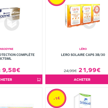
NSODYNE
LÉRO
ROTECTION COMPLÈTE
LERO SOLAIRE CAPS 3B/30
X75ML
9,58€
21,99€
€
24,99€
ACHETER
ACHETER
-1€