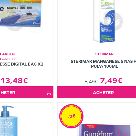
LEARBLUE
STÉRIMAR
LEARBLUE
STERIMAR MANGANESE S NAS F
ESSE DIGITAL EAG X2
PULV/100ML
7,49€
13,48€
8,49€
ACHETER
ACHETER
-2€