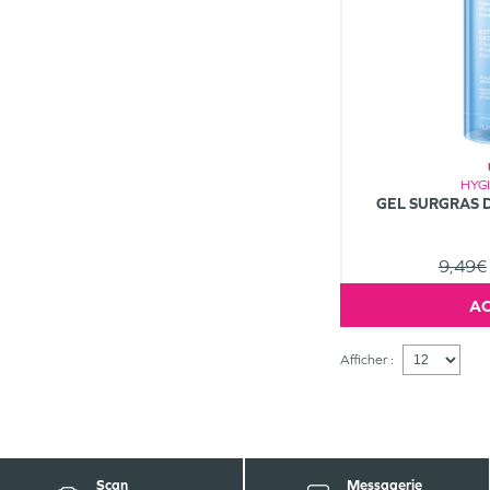
HYG
GEL SURGRAS 
9,49€
Afficher :
Scan
Messagerie