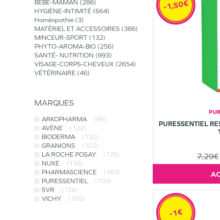
-1,50€
BÉBÉ-MAMAN
286
HYGIÈNE-INTIMITÉ
664
Homéopathie
3
MATÉRIEL ET ACCESSOIRES
386
MINCEUR-SPORT
132
PHYTO-AROMA-BIO
256
SANTÉ- NUTRITION
993
VISAGE-CORPS-CHEVEUX
2654
VÉTÉRINAIRE
46
MARQUES
PUR
ARKOPHARMA
(99)
PURESSENTIEL RE
AVÈNE
(122)
BIODERMA
(120)
GRANIONS
(102)
LA ROCHE POSAY
(125)
7,29€
NUXE
(136)
PHARMASCIENCE
(163)
PURESSENTIEL
(104)
SVR
(156)
VICHY
(105)
-1€