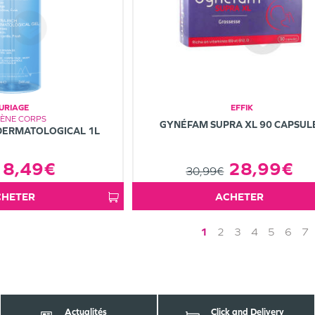
URIAGE
EFFIK
IÈNE CORPS
GYNÉFAM SUPRA XL 90 CAPSUL
DERMATOLOGICAL 1L
28,99€
8,49€
30,99€
ACHETER
ACHETER
1
2
3
4
5
6
7
Actualités
Click and Delivery