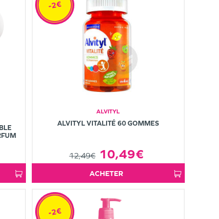
-2€
ALVITYL
ALVITYL VITALITÉ 60 GOMMES
BLE
ARFUM
10,49€
12,49€
ACHETER
-2€