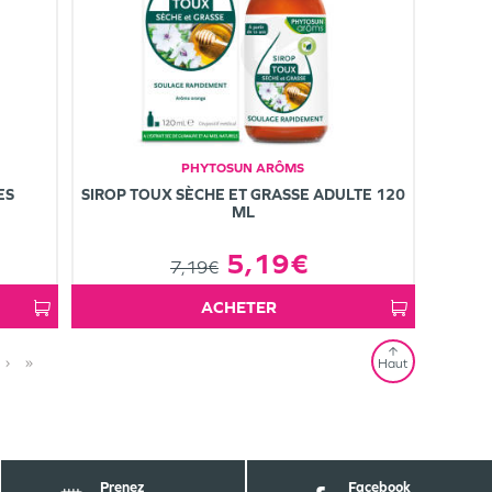
PHYTOSUN ARÔMS
ES
SIROP TOUX SÈCHE ET GRASSE ADULTE 120
ML
5,19€
7,19€
ACHETER
›
»
Haut
Prenez
Facebook