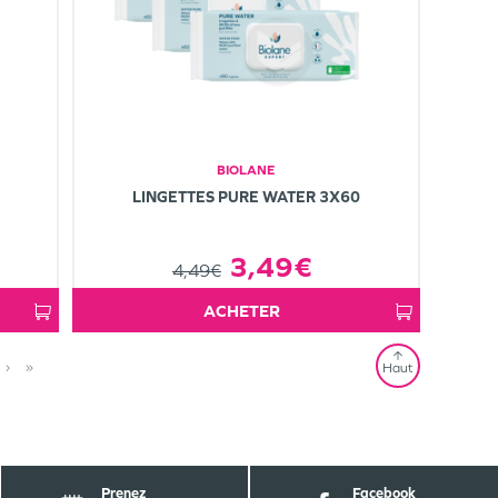
BIOLANE
LINGETTES PURE WATER 3X60
3,49€
4,49€
ACHETER
›
»
Haut
Prenez
Facebook