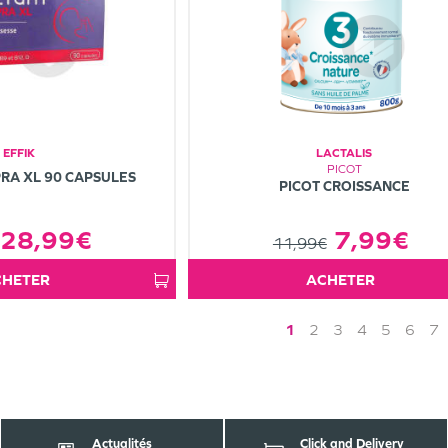
EFFIK
LACTALIS
PICOT
RA XL 90 CAPSULES
PICOT CROISSANCE
28,99€
7,99€
11,99€
ACHETER
ACHETER
1
2
3
4
5
6
7
Actualités
Click and Delivery