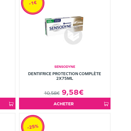
-1€
SENSODYNE
S
DENTIFRICE PROTECTION COMPLÈTE
2X75ML
9,58€
10,58€
ACHETER
-25%