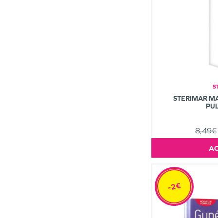
S
STERIMAR MA
PU
8,49€
-2€