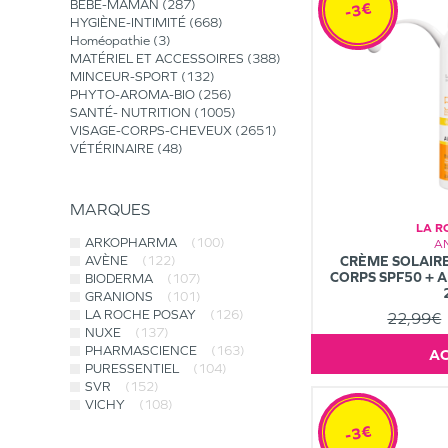
BÉBÉ-MAMAN
287
-3€
HYGIÈNE-INTIMITÉ
668
Homéopathie
3
MATÉRIEL ET ACCESSOIRES
388
MINCEUR-SPORT
132
PHYTO-AROMA-BIO
256
SANTÉ- NUTRITION
1005
VISAGE-CORPS-CHEVEUX
2651
VÉTÉRINAIRE
48
MARQUES
LA R
ARKOPHARMA
(100)
A
CRÈME SOLAIRE
AVÈNE
(122)
CORPS SPF50 + 
BIODERMA
(107)
GRANIONS
(101)
LA ROCHE POSAY
(126)
22,99€
NUXE
(137)
PHARMASCIENCE
(163)
PURESSENTIEL
(104)
SVR
(152)
VICHY
(108)
-3€