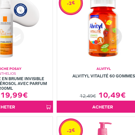
-2€
OCHE POSAY
ALVITYL
NTHELIOS
ALVITYL VITALITÉ 60 GOMME
 EN BRUME INVISIBLE
AÉROSOL AVEC PARFUM
200ML
10,49€
19,99€
12,49€
ACHETER
ACHETER
-2€