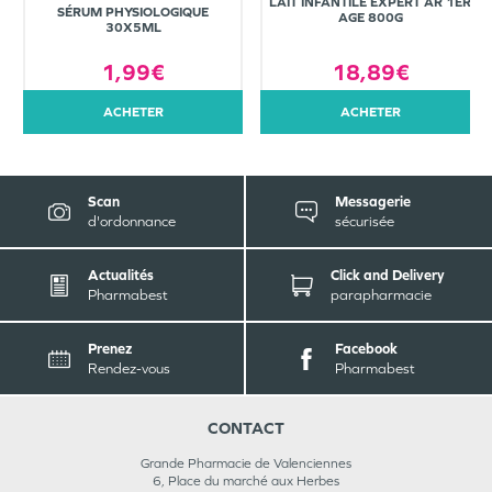
LAIT INFANTILE EXPERT AR 1ER
SÉRUM PHYSIOLOGIQUE
AGE 800G
30X5ML
1,99€
18,89€
ACHETER
ACHETER
Scan
Messagerie
d'ordonnance
sécurisée
Actualités
Click and Delivery
Pharmabest
parapharmacie
Prenez
Facebook
Rendez-vous
Pharmabest
CONTACT
Grande Pharmacie de Valenciennes
6, Place du marché aux Herbes