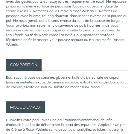
avec des gestes courts et nettoyez très fréquemment le rasoir. Ne repassez
jamais sur la même surface de peau sans l’avoir à nouveau enduite de
crème à raser.5. Remettez de la Crème à raser Weleda.6. Refaites un
passage avec la lame, tout en douceur, dans le sens inverse de la pousse du
poil. Ne rasez jamais dans le sens inverse du sens de la pousse en forçant.
Vous favorisez non seulement la survenue de poils incarnés, mais vous
risquez également de vous couper ou d'irriter la peau.7. Lavez avec de
l'eau froide ou tiède.Notre conseil associé :Pour apaiser et protéger
l’épiderme après le rasage, vous pouvez recourir au Baume Après-Rasage
Weleda.
COMPOSITION
Eau, savon à base de stéarine, glycérine, huile d'olive et huile de coprah ;
huiles essentielles, extrait de pensée sauvage, extrait d'
amande
douce,
lait
de chèvre, silicate de sodium, sulfate de magnésium, alcool.
MODE D’EMPLOI
Humidifier votre peau avec une eau raisonnablement chaude, afin
d'adoucir le poil et de débarrasser la peau des impuretés. Appliquez un peu
de Crème à Raser Weleda sur la peau, puis humidifiez et faites mousser à