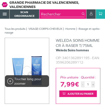
GRANDE PHARMACIE DE VALENCIENNES,
VALENCIENNES
SCAN
menu
ORDONNANCE
Tous les produits
VISAGE-CORPS-CHEVEUX
Homme
Rasage et après-
rasage
WELEDA SOINS HOMME
CR À RASER T/75ML
Weleda
Soins hommes
CIP:
3401362891195
- EAN:
3596206289112
Prix unitaire
Quantité :
Toucher long pour
7,99€
zoomer
-
+
AJOUTER AU PANIER