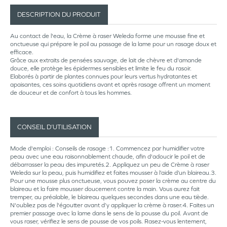
DESCRIPTION DU PRODUIT
Au contact de l'eau, la Crème à raser Weleda forme une mousse fine et
onctueuse qui prépare le poil au passage de la lame pour un rasage doux et
efficace.
Grâce aux extraits de pensées sauvage, de lait de chèvre et d'amande
douce, elle protège les épidermes sensibles et limite le feu du rasoir.
Elaborés à partir de plantes connues pour leurs vertus hydratantes et
apaisantes, ces soins quotidiens avant et après rasage offrent un moment
de douceur et de confort à tous les hommes.
CONSEIL D’UTILISATION
Mode d'emploi : Conseils de rasage :1. Commencez par humidifier votre
peau avec une eau raisonnablement chaude, afin d'adoucir le poil et de
débarrasser la peau des impuretés.2. Appliquez un peu de Crème à raser
Weleda sur la peau, puis humidifiez et faites mousser à l’aide d’un blaireau.3.
Pour une mousse plus onctueuse, vous pouvez poser la crème au centre du
blaireau et la faire mousser doucement contre la main. Vous aurez fait
tremper, au préalable, le blaireau quelques secondes dans une eau tiède.
N'oubliez pas de l'égoutter avant d’y appliquer la crème à raser.4. Faites un
premier passage avec la lame dans le sens de la pousse du poil. Avant de
vous raser, vérifiez le sens de pousse de vos poils. Rasez-vous lentement,