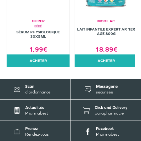
GIFRER
MODILAC
BÉBÉ
LAIT INFANTILE EXPERT AR 1ER
SÉRUM PHYSIOLOGIQUE
AGE 800G
30X5ML
1,99€
18,89€
ACHETER
ACHETER
Scan
Messagerie
d'ordonnance
sécurisée
Actualités
Click and Delivery
Pharmabest
parapharmacie
Prenez
Facebook
Rendez-vous
Pharmabest