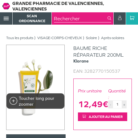
GRANDE PHARMACIE DE VALENCIENNES,
VALENCIENNES
SCAN
menu
ORDONNANCE
Tous les produits
VISAGE-CORPS-CHEVEUX
Solaire
Après-solaires
BAUME RICHE
RÉPARATEUR 200ML
Klorane
EAN:
3282770150537
Prix unitaire
Quantité
:
Toucher long pour
12,49€
zoomer
-
+
AJOUTER AU PANIER