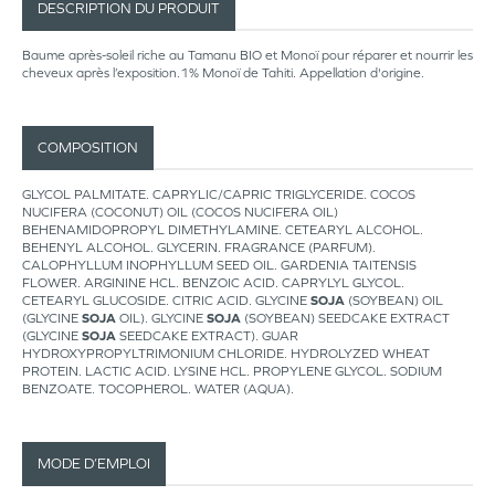
DESCRIPTION DU PRODUIT
Baume après-soleil riche au Tamanu BIO et Monoï pour réparer et nourrir les
cheveux après l’exposition.1% Monoï de Tahiti. Appellation d'origine.
COMPOSITION
GLYCOL PALMITATE. CAPRYLIC/CAPRIC TRIGLYCERIDE. COCOS
NUCIFERA (COCONUT) OIL (COCOS NUCIFERA OIL)
BEHENAMIDOPROPYL DIMETHYLAMINE. CETEARYL ALCOHOL.
BEHENYL ALCOHOL. GLYCERIN. FRAGRANCE (PARFUM).
CALOPHYLLUM INOPHYLLUM SEED OIL. GARDENIA TAITENSIS
FLOWER. ARGININE HCL. BENZOIC ACID. CAPRYLYL GLYCOL.
CETEARYL GLUCOSIDE. CITRIC ACID. GLYCINE
SOJA
(SOYBEAN) OIL
(GLYCINE
SOJA
OIL). GLYCINE
SOJA
(SOYBEAN) SEEDCAKE EXTRACT
(GLYCINE
SOJA
SEEDCAKE EXTRACT). GUAR
HYDROXYPROPYLTRIMONIUM CHLORIDE. HYDROLYZED WHEAT
PROTEIN. LACTIC ACID. LYSINE HCL. PROPYLENE GLYCOL. SODIUM
BENZOATE. TOCOPHEROL. WATER (AQUA).
MODE D’EMPLOI