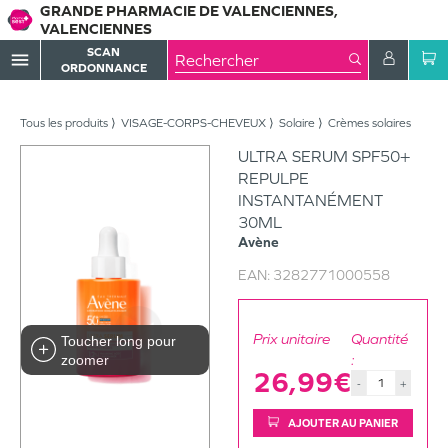
GRANDE PHARMACIE DE VALENCIENNES,
VALENCIENNES
SCAN
menu
ORDONNANCE
Tous les produits
VISAGE-CORPS-CHEVEUX
Solaire
Crèmes solaires
ULTRA SERUM SPF50+
REPULPE
INSTANTANÉMENT
30ML
Avène
EAN:
3282771000558
Prix unitaire
Quantité
Toucher long pour
:
zoomer
26,99€
-
+
AJOUTER AU PANIER