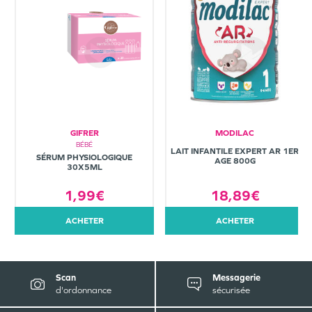
GIFRER
MODILAC
BÉBÉ
LAIT INFANTILE EXPERT AR 1ER
SÉRUM PHYSIOLOGIQUE
AGE 800G
30X5ML
1,99€
18,89€
ACHETER
ACHETER
Scan
Messagerie
d'ordonnance
sécurisée