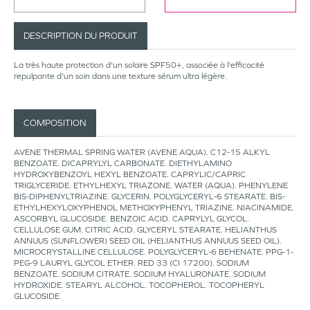
DESCRIPTION DU PRODUIT
La très haute protection d'un solaire SPF50+, associée à l'efficacité
repulpante d'un soin dans une texture sérum ultra légère.
COMPOSITION
AVENE THERMAL SPRING WATER (AVENE AQUA). C12-15 ALKYL
BENZOATE. DICAPRYLYL CARBONATE. DIETHYLAMINO
HYDROXYBENZOYL HEXYL BENZOATE. CAPRYLIC/CAPRIC
TRIGLYCERIDE. ETHYLHEXYL TRIAZONE. WATER (AQUA). PHENYLENE
BIS-DIPHENYLTRIAZINE. GLYCERIN. POLYGLYCERYL-6 STEARATE. BIS-
ETHYLHEXYLOXYPHENOL METHOXYPHENYL TRIAZINE. NIACINAMIDE.
ASCORBYL GLUCOSIDE. BENZOIC ACID. CAPRYLYL GLYCOL.
CELLULOSE GUM. CITRIC ACID. GLYCERYL STEARATE. HELIANTHUS
ANNUUS (SUNFLOWER) SEED OIL (HELIANTHUS ANNUUS SEED OIL).
MICROCRYSTALLINE CELLULOSE. POLYGLYCERYL-6 BEHENATE. PPG-1-
PEG-9 LAURYL GLYCOL ETHER. RED 33 (CI 17200). SODIUM
BENZOATE. SODIUM CITRATE. SODIUM HYALURONATE. SODIUM
HYDROXIDE. STEARYL ALCOHOL. TOCOPHEROL. TOCOPHERYL
GLUCOSIDE