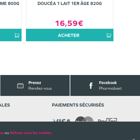
ÈME 800G
DOUCÉA 1 LAIT 1ER ÂGE 820G
16,59€
ACHETER
Prenez
Facebook
Rendez-vous
Pharmabest
ALES
PAIEMENTS SÉCURISÉS
lus
ou
Refuser tous les cookies