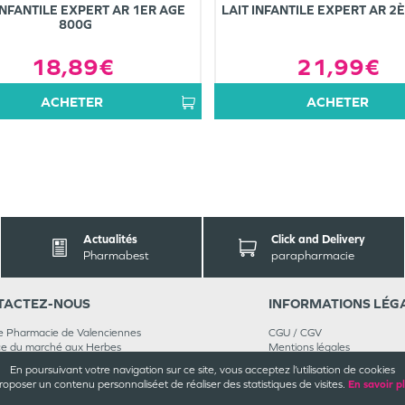
INFANTILE EXPERT AR 1ER AGE
LAIT INFANTILE EXPERT AR 2
800G
18,89€
21,99€
ACHETER
ACHETER
Actualités
Click and Delivery
Pharmabest
parapharmacie
TACT
EZ-NOUS
INFORMATIONS
LÉG
 Pharmacie de Valenciennes
CGU / CGV
ce du marché aux Herbes
Mentions légales
0
Valenciennes
Plan du site
En poursuivant votre navigation sur ce site, vous acceptez l’utilisation de cookies
 46 32 39
Cookies et confidentialité
roposer un contenu personnalisé
et de réaliser des statistiques de visites.
En savoir p
nez-nous
Rappels de produits
Médiateur