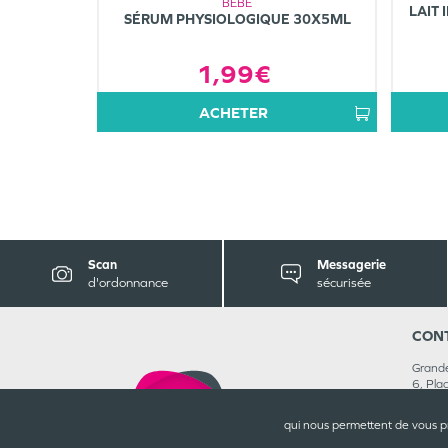
BÉBÉ
LAIT 
SÉRUM PHYSIOLOGIQUE 30X5ML
1,99€
ACHETER
Scan
Messagerie
d'ordonnance
sécurisée
CON
Grande
6, Pla
5930
03 27
qui nous permettent de vous p
Rejoig