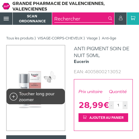
GRANDE PHARMACIE DE VALENCIENNES,
VALENCIENNES
SCAN
menu
ORDONNANCE
Tous les produits
VISAGE-CORPS-CHEVEUX
Visage
Anti-âge
ANTI PIGMENT SOIN DE
NUIT 50ML
Eucerin
EAN:
4005800213052
Prix unitaire
Quantité
Toucher long pour
:
zoomer
28,99€
-
+
AJOUTER AU PANIER