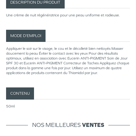
DESCRIPTION DU PRODUIT
Une crème de nuit régénératrice pour une peau uniforme et radieuse.
MODE D’EMPLOI
Appliquer le soir sur le visage, le cou et le décolleté bien nettoyés Masser
doucement la peau Éviter le contact avec les yeux Pour des résultats
optimaux, utilisez en association avec Eucerin ANTI-PIGMENT Soin de Jour
SPF 30 et Eucerin ANTI-PIGMENT Correcteur de Taches Appliquez chaque
produit dans la gamme une fois par jour. Utilisez un maximum de quatre
applications de produits contenant du Thiamidol par jour.
CONTENU
50ml
NOS MEILLEURES
VENTES