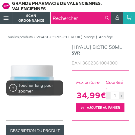
GRANDE PHARMACIE DE VALENCIENNES,
VALENCIENNES
SCAN
menu
ORDONNANCE
Tous les produits
VISAGE-CORPS-CHEVEUX
Visage
Anti-âge
[HYALU] BIOTIC 50ML
SVR
EAN:
3662361004300
Prix unitaire
Quantité
Toucher long pour
:
zoomer
34,99€
-
+
AJOUTER AU PANIER
DESCRIPTION DU PRODUIT