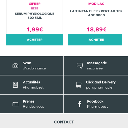
GIFRER
MODILAC
BÉBÉ
LAIT INFANTILE EXPERT AR 1ER
SÉRUM PHYSIOLOGIQUE
AGE 800G
30X5ML
1,99€
18,89€
ACHETER
ACHETER
Scan
Messagerie
d'ordonnance
sécurisée
Actualités
Click and Delivery
Pharmabest
parapharmacie
Prenez
Facebook
Rendez-vous
Pharmabest
CONTACT