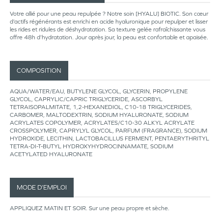
Votre allié pour une peau repulpée ? Notre soin [HYALU] BIOTIC. Son cœur
d’actifs régénérants est enrichi en acide hyaluronique pour repulper et lisser
les rides et ridules de déshydratation. Sa texture gelée rafraîchissante vous
offre 48h d’hydratation. Jour après jour, la peau est confortable et apaisée.
COMPOSITION
AQUA/WATER/EAU, BUTYLENE GLYCOL, GLYCERIN, PROPYLENE
GLYCOL, CAPRYLIC/CAPRIC TRIGLYCERIDE, ASCORBYL
TETRAISOPALMITATE, 1,2-HEXANEDIOL, C10-18 TRIGLYCERIDES,
CARBOMER, MALTODEXTRIN, SODIUM HYALURONATE, SODIUM
ACRYLATES COPOLYMER, ACRYLATES/C10-30 ALKYL ACRYLATE
CROSSPOLYMER, CAPRYLYL GLYCOL, PARFUM (FRAGRANCE), SODIUM
HYDROXIDE, LECITHIN, LACTOBACILLUS FERMENT, PENTAERYTHRITYL
TETRA-DI-T-BUTYL HYDROXYHYDROCINNAMATE, SODIUM
ACETYLATED HYALURONATE
MODE D’EMPLOI
APPLIQUEZ MATIN ET SOIR. Sur une peau propre et sèche.