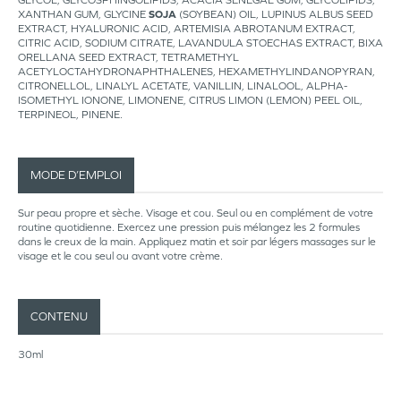
GLYCOL, GLYCOSPHINGOLIPIDS, ACACIA SENEGAL GUM, GLYCOLIPIDS,
XANTHAN GUM, GLYCINE
SOJA
(SOYBEAN) OIL, LUPINUS ALBUS SEED
EXTRACT, HYALURONIC ACID, ARTEMISIA ABROTANUM EXTRACT,
CITRIC ACID, SODIUM CITRATE, LAVANDULA STOECHAS EXTRACT, BIXA
ORELLANA SEED EXTRACT, TETRAMETHYL
ACETYLOCTAHYDRONAPHTHALENES, HEXAMETHYLINDANOPYRAN,
CITRONELLOL, LINALYL ACETATE, VANILLIN, LINALOOL, ALPHA-
ISOMETHYL IONONE, LIMONENE, CITRUS LIMON (LEMON) PEEL OIL,
TERPINEOL, PINENE.
MODE D’EMPLOI
Sur peau propre et sèche. Visage et cou. Seul ou en complément de votre
routine quotidienne. Exercez une pression puis mélangez les 2 formules
dans le creux de la main. Appliquez matin et soir par légers massages sur le
visage et le cou seul ou avant votre crème.
CONTENU
30ml