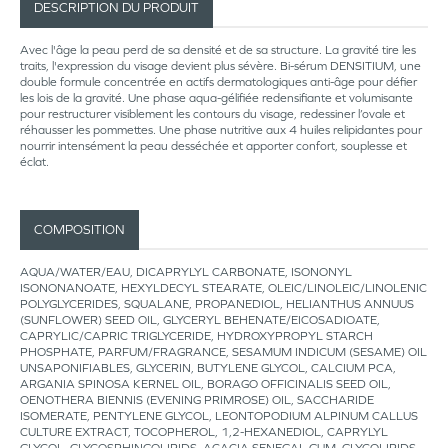
DESCRIPTION DU PRODUIT
Avec l'âge la peau perd de sa densité et de sa structure. La gravité tire les
traits, l'expression du visage devient plus sévère. Bi-sérum DENSITIUM, une
double formule concentrée en actifs dermatologiques anti-âge pour défier
les lois de la gravité. Une phase aqua-gélifiée redensifiante et volumisante
pour restructurer visiblement les contours du visage, redessiner l’ovale et
réhausser les pommettes. Une phase nutritive aux 4 huiles relipidantes pour
nourrir intensément la peau desséchée et apporter confort, souplesse et
éclat.
COMPOSITION
AQUA/WATER/EAU, DICAPRYLYL CARBONATE, ISONONYL
ISONONANOATE, HEXYLDECYL STEARATE, OLEIC/LINOLEIC/LINOLENIC
POLYGLYCERIDES, SQUALANE, PROPANEDIOL, HELIANTHUS ANNUUS
(SUNFLOWER) SEED OIL, GLYCERYL BEHENATE/EICOSADIOATE,
CAPRYLIC/CAPRIC TRIGLYCERIDE, HYDROXYPROPYL STARCH
PHOSPHATE, PARFUM/FRAGRANCE, SESAMUM INDICUM (SESAME) OIL
UNSAPONIFIABLES, GLYCERIN, BUTYLENE GLYCOL, CALCIUM PCA,
ARGANIA SPINOSA KERNEL OIL, BORAGO OFFICINALIS SEED OIL,
OENOTHERA BIENNIS (EVENING PRIMROSE) OIL, SACCHARIDE
ISOMERATE, PENTYLENE GLYCOL, LEONTOPODIUM ALPINUM CALLUS
CULTURE EXTRACT, TOCOPHEROL, 1,2-HEXANEDIOL, CAPRYLYL