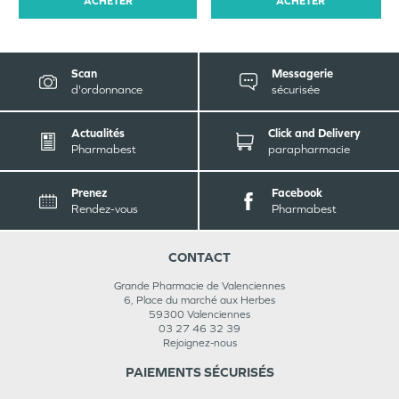
ACHETER
ACHETER
Scan
Messagerie
d'ordonnance
sécurisée
Actualités
Click and Delivery
Pharmabest
parapharmacie
Prenez
Facebook
Rendez-vous
Pharmabest
CONTACT
Grande Pharmacie de Valenciennes
6, Place du marché aux Herbes
59300
Valenciennes
03 27 46 32 39
Rejoignez-nous
PAIEMENTS SÉCURISÉS