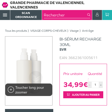
GRANDE PHARMACIE DE VALENCIENNES,
VALENCIENNES
SCAN
menu
ORDONNANCE
Tous les produits
VISAGE-CORPS-CHEVEUX
Visage
Anti-âge
BI-SÉRUM RECHARGE
30ML
SVR
EAN:
3662361005611
Prix unitaire
Quantité
:
34,99€
-
+
Toucher long pour
zoomer
AJOUTER AU PANIER