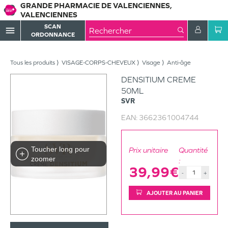
GRANDE PHARMACIE DE VALENCIENNES,
VALENCIENNES
SCAN
menu
ORDONNANCE
Tous les produits
VISAGE-CORPS-CHEVEUX
Visage
Anti-âge
DENSITIUM CREME
50ML
SVR
EAN:
3662361004744
Toucher long pour
Prix unitaire
Quantité
zoomer
:
39,99€
-
+
AJOUTER AU PANIER