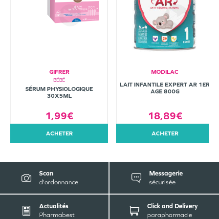
GIFRER
MODILAC
BÉBÉ
LAIT INFANTILE EXPERT AR 1ER
SÉRUM PHYSIOLOGIQUE
AGE 800G
30X5ML
1,99€
18,89€
ACHETER
ACHETER
Scan
Messagerie
d'ordonnance
sécurisée
Actualités
Click and Delivery
Pharmabest
parapharmacie