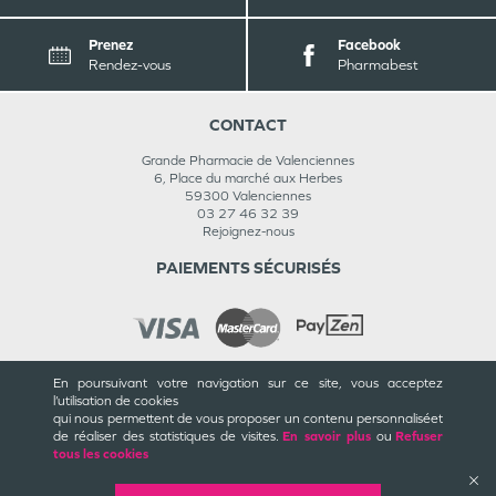
Prenez
Facebook
Rendez-vous
Pharmabest
CONTACT
Grande Pharmacie de Valenciennes
6, Place du marché aux Herbes
59300
Valenciennes
03 27 46 32 39
Rejoignez-nous
PAIEMENTS SÉCURISÉS
En poursuivant votre navigation sur ce site, vous acceptez
INFORMATIONS
l’utilisation de cookies
qui nous permettent de vous proposer un contenu personnalisé
et
CGU / CGV
de réaliser des statistiques de visites.
En savoir plus
ou
Refuser
Mentions légales
tous les cookies
Plan du site
Cookies et confidentialité
Rappels de produits