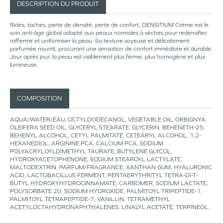
DESCRIPTION DU PRODUIT
Rides, taches, perte de densité, perte de confort, DENSITIUM Crème est le
soin anti-âge global adapté aux peaux normales à sèches pour redensifier,
raffermir et uniformiser la peau. Sa texture soyeuse et délicatement
parfumée nourrit, procurant une sensation de confort immédiate et durable.
Jour après jour, la peau est visiblement plus ferme, plus homogène et plus
lumineuse.
COMPOSITION
AQUA/WATER/EAU, OCTYLDODECANOL, VEGETABLE OIL, ORBIGNYA
OLEIFERA SEED OIL, GLYCERYL STEARATE, GLYCERIN, BEHENETH-25,
BEHENYL ALCOHOL, CETYL PALMITATE, CETEARYL ALCOHOL, 1,2-
HEXANEDIOL, ARGININE PCA, CALCIUM PCA, SODIUM
POLYACRYLOYLDIMETHYL TAURATE, BUTYLENE GLYCOL,
HYDROXYACETOPHENONE, SODIUM STEAROYL LACTYLATE,
MALTODEXTRIN, PARFUM/FRAGRANCE, XANTHAN GUM, HYALURONIC
ACID, LACTOBACILLUS FERMENT, PENTAERYTHRITYL TETRA-DI-T-
BUTYL HYDROXYHYDROCINNAMATE, CARBOMER, SODIUM LACTATE,
POLYSORBATE 20, SODIUM HYDROXIDE, PALMITOYL TRIPEPTIDE-1,
PALMITOYL TETRAPEPTIDE-7, VANILLIN, TETRAMETHYL
ACETYLOCTAHYDRONAPHTHALENES, LINALYL ACETATE, TERPINEOL.