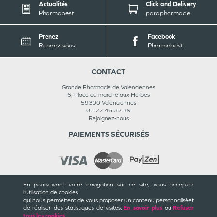
Actualités
Click and Delivery
Pharmabest
parapharmacie
Prenez
Facebook
Rendez-vous
Pharmabest
CONTACT
Grande Pharmacie de Valenciennes
6, Place du marché aux Herbes
59300
Valenciennes
03 27 46 32 39
Rejoignez-nous
PAIEMENTS SÉCURISÉS
En poursuivant votre navigation sur ce site, vous acceptez
INFORMATIONS
l’utilisation de cookies
qui nous permettent de vous proposer un contenu personnalisé
et
CGU / CGV
de réaliser des statistiques de visites.
En savoir plus
ou
Refuser
Mentions légales
tous les cookies