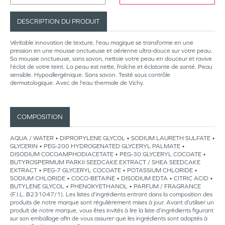
DESCRIPTION DU PRODUIT
Véritable innovation de texture, l'eau magique se transforme en une
pression en une mousse onctueuse et aérienne ultra-douce sur votre peau.
Sa mousse onctueuse, sans savon, nettoie votre peau en douceur et ravive
l'éclat de votre teint. La peau est nette, fraîche et éclatante de santé. Peau
sensible. Hypoallergénique. Sans savon. Testé sous contrôle
dermatologique. Avec de l'eau thermale de Vichy.
COMPOSITION
AQUA / WATER • DIPROPYLENE GLYCOL • SODIUM LAURETH SULFATE •
GLYCERIN • PEG-200 HYDROGENATED GLYCERYL PALMATE •
DISODIUM COCOAMPHODIACETATE • PEG-30 GLYCERYL COCOATE •
BUTYROSPERMUM PARKII SEEDCAKE EXTRACT / SHEA SEEDCAKE
EXTRACT • PEG-7 GLYCERYL COCOATE • POTASSIUM CHLORIDE •
SODIUM CHLORIDE • COCO-BETAINE • DISODIUM EDTA • CITRIC ACID •
BUTYLENE GLYCOL • PHENOXYETHANOL • PARFUM / FRAGRANCE
(F.I.L. B231047/1). Les listes d’ingrédients entrant dans la composition des
produits de notre marque sont régulièrement mises à jour. Avant d’utiliser un
produit de notre marque, vous êtes invités à lire la liste d’ingrédients figurant
sur son emballage afin de vous assurer que les ingrédients sont adaptés à