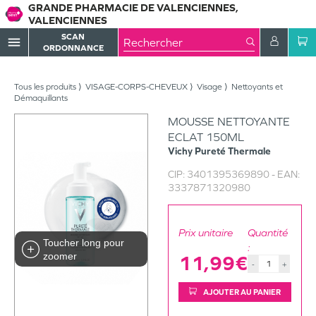
GRANDE PHARMACIE DE VALENCIENNES,
VALENCIENNES
SCAN
menu
ORDONNANCE
Tous les produits
VISAGE-CORPS-CHEVEUX
Visage
Nettoyants et
Démaquillants
MOUSSE NETTOYANTE
ECLAT 150ML
Vichy
Pureté Thermale
CIP:
3401395369890
- EAN:
3337871320980
Prix unitaire
Quantité
Toucher long pour
:
zoomer
11,99€
-
+
AJOUTER AU PANIER