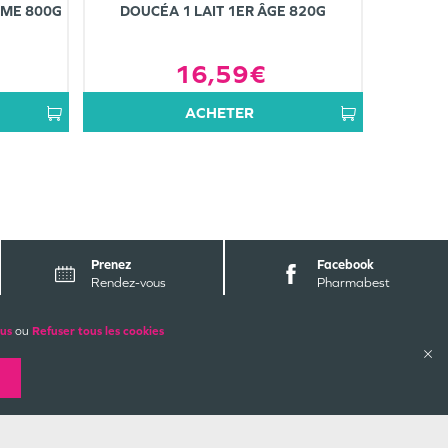
ÈME 800G
DOUCÉA 1 LAIT 1ER ÂGE 820G
16,59€
ACHETER
Prenez
Facebook
Rendez-vous
Pharmabest
lus
ou
Refuser tous les cookies
ALES
PAIEMENTS SÉCURISÉS